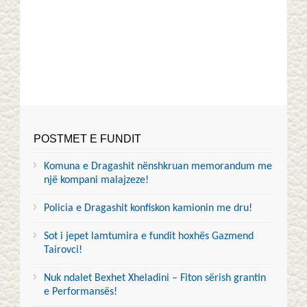
POSTMET E FUNDIT
Komuna e Dragashit nënshkruan memorandum me
një kompani malajzeze!
Policia e Dragashit konfiskon kamionin me dru!
Sot i jepet lamtumira e fundit hoxhës Gazmend
Tairovci!
Nuk ndalet Bexhet Xheladini – Fiton sërish grantin
e Performansës!