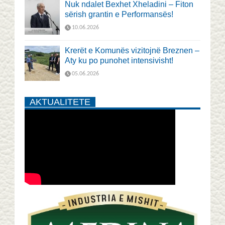
Nuk ndalet Bexhet Xheladini – Fiton
sërish grantin e Performansës!
10.06.2026
Krerët e Komunës vizitojnë Breznen –
Aty ku po punohet intensivisht!
05.06.2026
AKTUALITETE