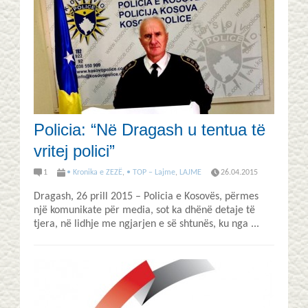
Policia: “Në Dragash u tentua të
vritej polici”
1
• Kronika e ZEZË
,
• TOP – Lajme
,
LAJME
26.04.2015
Dragash, 26 prill 2015 – Policia e Kosovës, përmes
një komunikate për media, sot ka dhënë detaje të
tjera, në lidhje me ngjarjen e së shtunës, ku nga ...