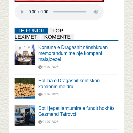
TË FUNDIT
TOP
LEXIMET
KOMENTE
Komuna e Dragashit nënshkruan
memorandum me një kompani
malajzeze!
09.07.2026
Policia e Dragashit konfiskon
kamionin me dru!
01.07.2026
Sot i jepet lamtumira e fundit hoxhës
Gazmend Tairovci!
01.07.2026