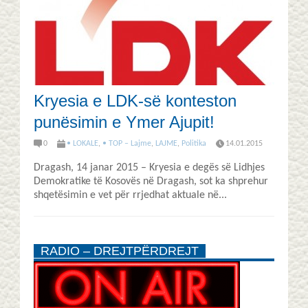
Kryesia e LDK-së konteston
punësimin e Ymer Ajupit!
0
• LOKALE
,
• TOP – Lajme
,
LAJME
,
Politika
14.01.2015
Dragash, 14 janar 2015 – Kryesia e degës së Lidhjes
Demokratike të Kosovës në Dragash, sot ka shprehur
shqetësimin e vet për rrjedhat aktuale në...
RADIO – DREJTPËRDREJT