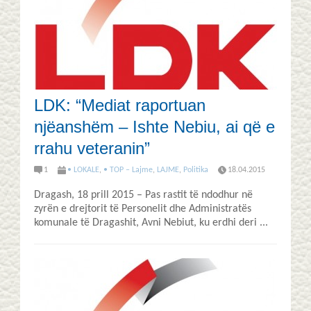
LDK: “Mediat raportuan
njëanshëm – Ishte Nebiu, ai që e
rrahu veteranin”
1
• LOKALE
,
• TOP – Lajme
,
LAJME
,
Politika
18.04.2015
Dragash, 18 prill 2015 – Pas rastit të ndodhur në
zyrën e drejtorit të Personelit dhe Administratës
komunale të Dragashit, Avni Nebiut, ku erdhi deri ...