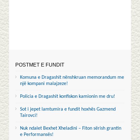
POSTMET E FUNDIT
Komuna e Dragashit nënshkruan memorandum me
një kompani malajzeze!
Policia e Dragashit konfiskon kamionin me dru!
Sot i jepet lamtumira e fundit hoxhës Gazmend
Tairovci!
Nuk ndalet Bexhet Xheladini – Fiton sërish grantin
e Performansës!