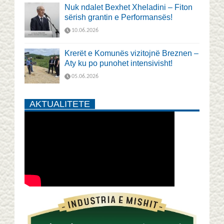
Nuk ndalet Bexhet Xheladini – Fiton
sërish grantin e Performansës!
10.06.2026
Krerët e Komunës vizitojnë Breznen –
Aty ku po punohet intensivisht!
05.06.2026
AKTUALITETE