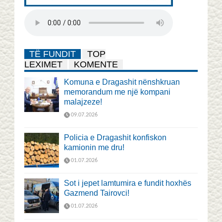
TË FUNDIT
TOP
LEXIMET
KOMENTE
Komuna e Dragashit nënshkruan
memorandum me një kompani
malajzeze!
09.07.2026
Policia e Dragashit konfiskon
kamionin me dru!
01.07.2026
Sot i jepet lamtumira e fundit hoxhës
Gazmend Tairovci!
01.07.2026