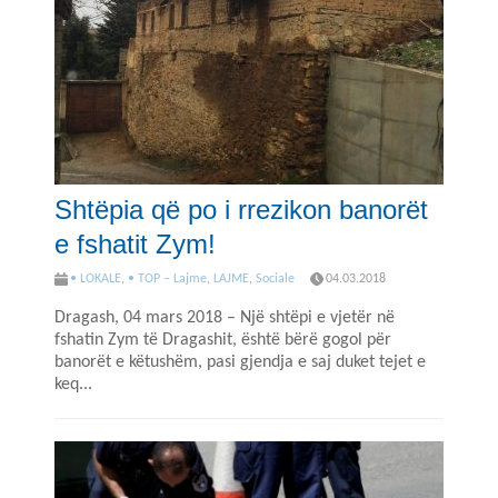
Shtëpia që po i rrezikon banorët
e fshatit Zym!
• LOKALE
,
• TOP – Lajme
,
LAJME
,
Sociale
04.03.2018
Dragash, 04 mars 2018 – Një shtëpi e vjetër në
fshatin Zym të Dragashit, është bërë gogol për
banorët e këtushëm, pasi gjendja e saj duket tejet e
keq...