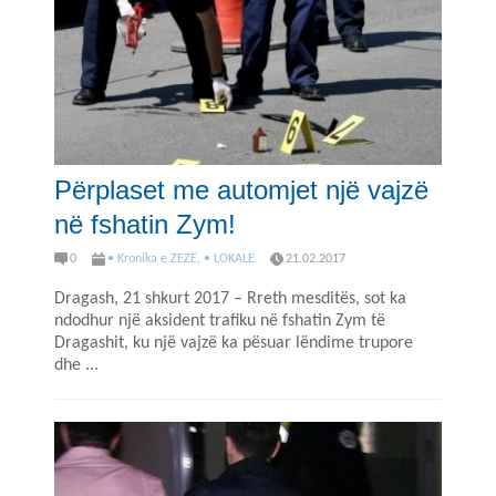
Përplaset me automjet një vajzë
në fshatin Zym!
0
• Kronika e ZEZË
,
• LOKALE
21.02.2017
Dragash, 21 shkurt 2017 – Rreth mesditës, sot ka
ndodhur një aksident trafiku në fshatin Zym të
Dragashit, ku një vajzë ka pësuar lëndime trupore
dhe ...