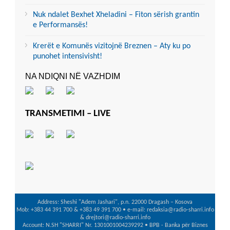
Nuk ndalet Bexhet Xheladini – Fiton sërish grantin
e Performansës!
Krerët e Komunës vizitojnë Breznen – Aty ku po
punohet intensivisht!
NA NDIQNI NË VAZHDIM
TRANSMETIMI – LIVE
Address: Sheshi "Adem Jashari", p.n. 22000 Dragash – Kosova
Mob: +383 44 391 700 & +383 49 391 700 • e-mail: redaksia@radio-sharri.info
& drejtori@radio-sharri.info
Account: N.SH "SHARRI" Nr. 1301001004239292 • BPB - Banka për Biznes