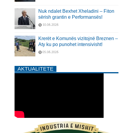
Nuk ndalet Bexhet Xheladini – Fiton
sërish grantin e Performansës!
10.06.2026
Krerët e Komunës vizitojnë Breznen –
Aty ku po punohet intensivisht!
05.06.2026
AKTUALITETE