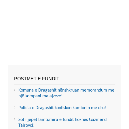
POSTMET E FUNDIT
Komuna e Dragashit nënshkruan memorandum me
një kompani malajzeze!
Policia e Dragashit konfiskon kamionin me dru!
Sot i jepet lamtumira e fundit hoxhës Gazmend
Tairovci!