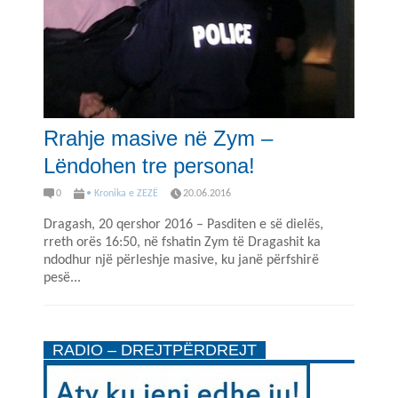
Rrahje masive në Zym –
Lëndohen tre persona!
0
• Kronika e ZEZË
20.06.2016
Dragash, 20 qershor 2016 – Pasditen e së dielës,
rreth orës 16:50, në fshatin Zym të Dragashit ka
ndodhur një përleshje masive, ku janë përfshirë
pesë...
RADIO – DREJTPËRDREJT