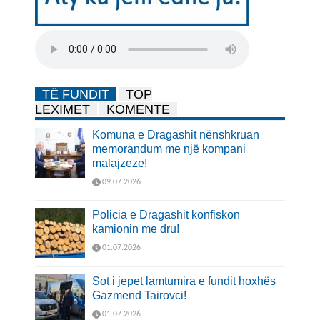
TË FUNDIT
TOP
LEXIMET
KOMENTE
Komuna e Dragashit nënshkruan
memorandum me një kompani
malajzeze!
09.07.2026
Policia e Dragashit konfiskon
kamionin me dru!
01.07.2026
Sot i jepet lamtumira e fundit hoxhës
Gazmend Tairovci!
01.07.2026