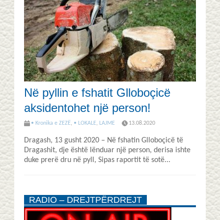
Në pyllin e fshatit Glloboçicë
aksidentohet një person!
• Kronika e ZEZË
,
• LOKALE
,
LAJME
13.08.2020
Dragash, 13 gusht 2020 – Në fshatin Glloboçicë të
Dragashit, dje është lënduar një person, derisa ishte
duke prerë dru në pyll, Sipas raportit të sotë...
RADIO – DREJTPËRDREJT