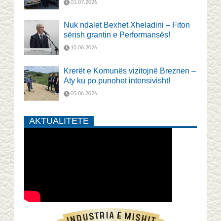
01.07.2026
Nuk ndalet Bexhet Xheladini – Fiton
sërish grantin e Performansës!
10.06.2026
Krerët e Komunës vizitojnë Breznen –
Aty ku po punohet intensivisht!
05.06.2026
AKTUALITETE