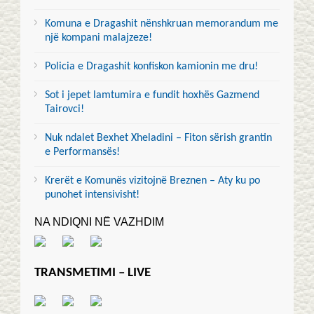
Komuna e Dragashit nënshkruan memorandum me
një kompani malajzeze!
Policia e Dragashit konfiskon kamionin me dru!
Sot i jepet lamtumira e fundit hoxhës Gazmend
Tairovci!
Nuk ndalet Bexhet Xheladini – Fiton sërish grantin
e Performansës!
Krerët e Komunës vizitojnë Breznen – Aty ku po
punohet intensivisht!
NA NDIQNI NË VAZHDIM
TRANSMETIMI – LIVE