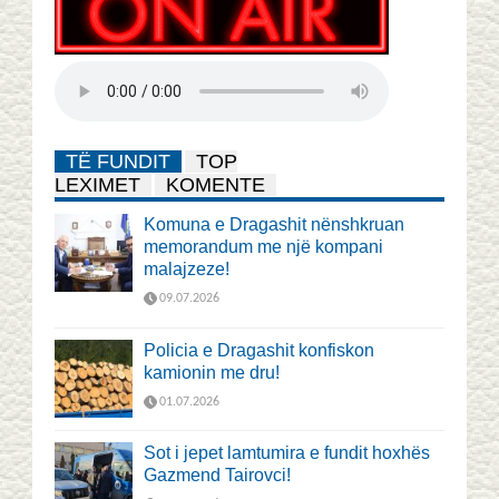
TË FUNDIT
TOP
LEXIMET
KOMENTE
Komuna e Dragashit nënshkruan
memorandum me një kompani
malajzeze!
09.07.2026
Policia e Dragashit konfiskon
kamionin me dru!
01.07.2026
Sot i jepet lamtumira e fundit hoxhës
Gazmend Tairovci!