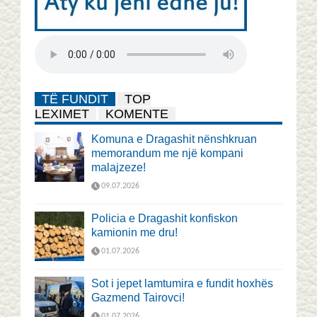
TË FUNDIT
TOP
LEXIMET
KOMENTE
Komuna e Dragashit nënshkruan
memorandum me një kompani
malajzeze!
09.07.2026
Policia e Dragashit konfiskon
kamionin me dru!
01.07.2026
Sot i jepet lamtumira e fundit hoxhës
Gazmend Tairovci!
01.07.2026