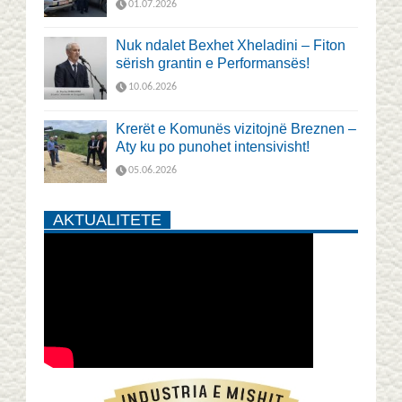
01.07.2026
Nuk ndalet Bexhet Xheladini – Fiton
sërish grantin e Performansës!
10.06.2026
Krerët e Komunës vizitojnë Breznen –
Aty ku po punohet intensivisht!
05.06.2026
AKTUALITETE