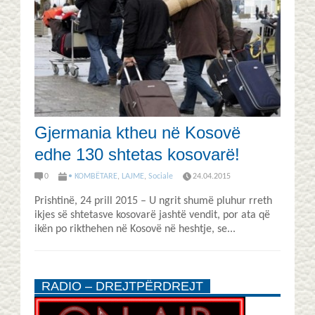
Gjermania ktheu në Kosovë
edhe 130 shtetas kosovarë!
0
• KOMBËTARE
,
LAJME
,
Sociale
24.04.2015
Prishtinë, 24 prill 2015 – U ngrit shumë pluhur rreth
ikjes së shtetasve kosovarë jashtë vendit, por ata që
ikën po rikthehen në Kosovë në heshtje, se...
RADIO – DREJTPËRDREJT