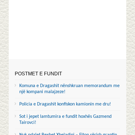
POSTMET E FUNDIT
Komuna e Dragashit nënshkruan memorandum me
një kompani malajzeze!
Policia e Dragashit konfiskon kamionin me dru!
Sot i jepet lamtumira e fundit hoxhës Gazmend
Tairovci!