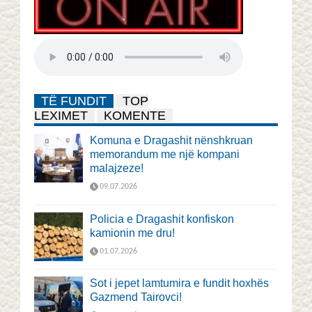
TË FUNDIT
TOP
LEXIMET
KOMENTE
Komuna e Dragashit nënshkruan
memorandum me një kompani
malajzeze!
09.07.2026
Policia e Dragashit konfiskon
kamionin me dru!
01.07.2026
Sot i jepet lamtumira e fundit hoxhës
Gazmend Tairovci!