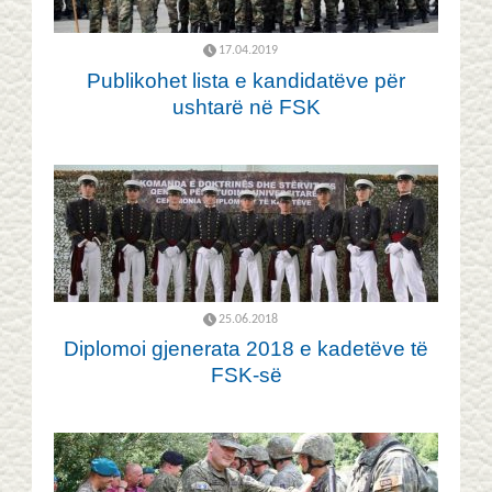
17.04.2019
Publikohet lista e kandidatëve për
ushtarë në FSK
25.06.2018
Diplomoi gjenerata 2018 e kadetëve të
FSK-së