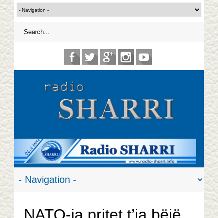
NATO-ja pritet t’ia bëjë