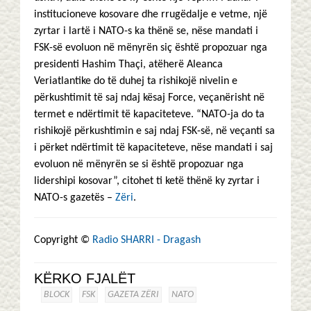
institucioneve kosovare dhe rrugëdalje e vetme, një
zyrtar i lartë i NATO-s ka thënë se, nëse mandati i
FSK-së evoluon në mënyrën siç është propozuar nga
presidenti Hashim Thaçi, atëherë Aleanca
Veriatlantike do të duhej ta rishikojë nivelin e
përkushtimit të saj ndaj kësaj Force, veçanërisht në
termet e ndërtimit të kapaciteteve. “NATO-ja do ta
rishikojë përkushtimin e saj ndaj FSK-së, në veçanti sa
i përket ndërtimit të kapaciteteve, nëse mandati i saj
evoluon në mënyrën se si është propozuar nga
lidershipi kosovar”, citohet ti ketë thënë ky zyrtar i
NATO-s gazetës –
Zëri
.
Copyright ©
Radio SHARRI - Dragash
KËRKO FJALËT
BLOCK
FSK
GAZETA ZËRI
NATO