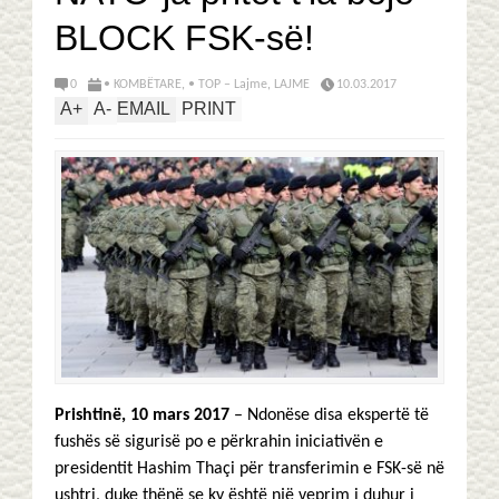
BLOCK FSK-së!
0
• KOMBËTARE
,
• TOP – Lajme
,
LAJME
10.03.2017
A
+
A
-
EMAIL
PRINT
Prishtinë, 10 mars 2017
– Ndonëse disa ekspertë të
fushës së sigurisë po e përkrahin iniciativën e
presidentit Hashim Thaçi për transferimin e FSK-së në
ushtri, duke thënë se ky është një veprim i duhur i