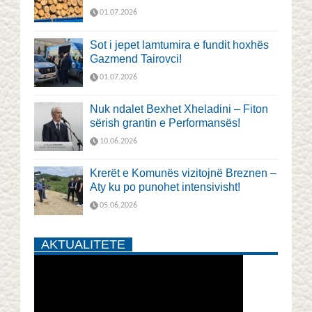
01.07.2026
Sot i jepet lamtumira e fundit hoxhës
Gazmend Tairovci!
01.07.2026
Nuk ndalet Bexhet Xheladini – Fiton
sërish grantin e Performansës!
10.06.2026
Krerët e Komunës vizitojnë Breznen –
Aty ku po punohet intensivisht!
05.06.2026
AKTUALITETE