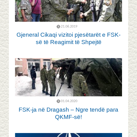
21.06.2019
Gjeneral Cikaqi vizitoi pjesëtarët e FSK-
së të Reagimit të Shpejtë
01.04.2020
FSK-ja në Dragash – Ngre tendë para
QKMF-së!