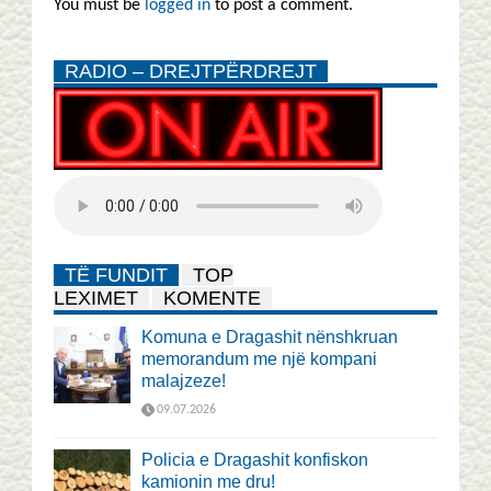
You must be
logged in
to post a comment.
RADIO – DREJTPËRDREJT
TË FUNDIT
TOP
LEXIMET
KOMENTE
Komuna e Dragashit nënshkruan
memorandum me një kompani
malajzeze!
09.07.2026
Policia e Dragashit konfiskon
kamionin me dru!