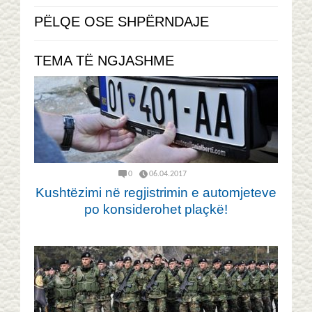
PËLQE OSE SHPËRNDAJE
TEMA TË NGJASHME
0
06.04.2017
Kushtëzimi në regjistrimin e automjeteve
po konsiderohet plaçkë!