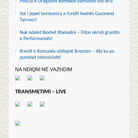
Policia e Dragashit konfiskon kamionin me dru!
Sot i jepet lamtumira e fundit hoxhës Gazmend
Tairovci!
Nuk ndalet Bexhet Xheladini – Fiton sërish grantin
e Performansës!
Krerët e Komunës vizitojnë Breznen – Aty ku po
punohet intensivisht!
NA NDIQNI NË VAZHDIM
TRANSMETIMI – LIVE