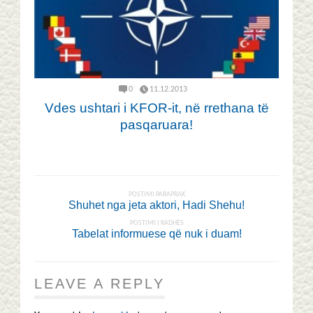
0
11.12.2013
Vdes ushtari i KFOR-it, në rrethana të
pasqaruara!
POSTIMI PARAPRAK
Shuhet nga jeta aktori, Hadi Shehu!
POSTIMI I RADHËS
Tabelat informuese që nuk i duam!
LEAVE A REPLY