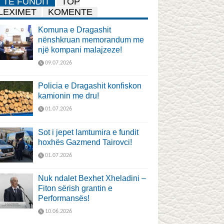
TË FUNDIT
TOP
LEXIMET
KOMENTE
Komuna e Dragashit
nënshkruan memorandum me
një kompani malajzeze!
09.07.2026
Policia e Dragashit konfiskon
kamionin me dru!
01.07.2026
Sot i jepet lamtumira e fundit
hoxhës Gazmend Tairovci!
01.07.2026
Nuk ndalet Bexhet Xheladini –
Fiton sërish grantin e
Performansës!
10.06.2026