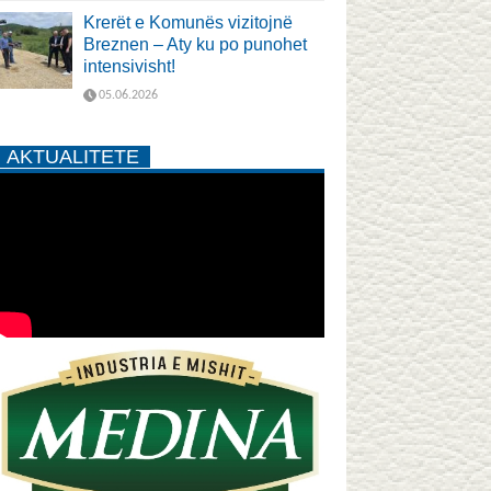
Krerët e Komunës vizitojnë
Breznen – Aty ku po punohet
intensivisht!
05.06.2026
AKTUALITETE