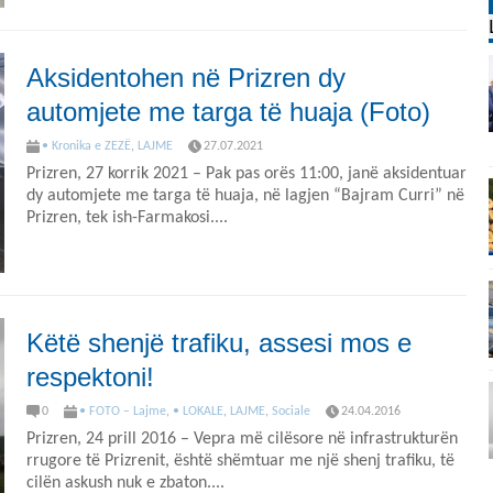
Aksidentohen në Prizren dy
automjete me targa të huaja (Foto)
• Kronika e ZEZË
,
LAJME
27.07.2021
Prizren, 27 korrik 2021 – Pak pas orës 11:00, janë aksidentuar
dy automjete me targa të huaja, në lagjen “Bajram Curri” në
Prizren, tek ish-Farmakosi....
Këtë shenjë trafiku, assesi mos e
respektoni!
0
• FOTO – Lajme
,
• LOKALE
,
LAJME
,
Sociale
24.04.2016
Prizren, 24 prill 2016 – Vepra më cilësore në infrastrukturën
rrugore të Prizrenit, është shëmtuar me një shenj trafiku, të
cilën askush nuk e zbaton....