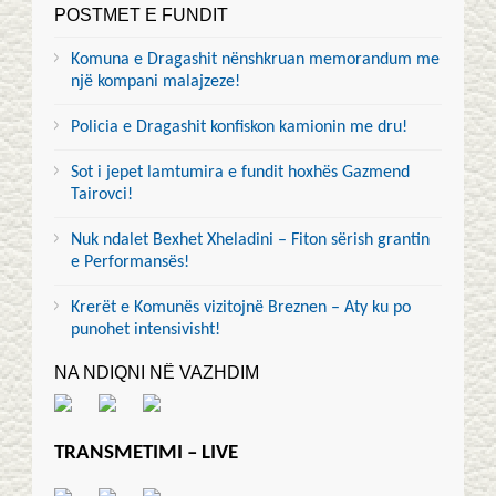
POSTMET E FUNDIT
Komuna e Dragashit nënshkruan memorandum me
një kompani malajzeze!
Policia e Dragashit konfiskon kamionin me dru!
Sot i jepet lamtumira e fundit hoxhës Gazmend
Tairovci!
Nuk ndalet Bexhet Xheladini – Fiton sërish grantin
e Performansës!
Krerët e Komunës vizitojnë Breznen – Aty ku po
punohet intensivisht!
NA NDIQNI NË VAZHDIM
TRANSMETIMI – LIVE