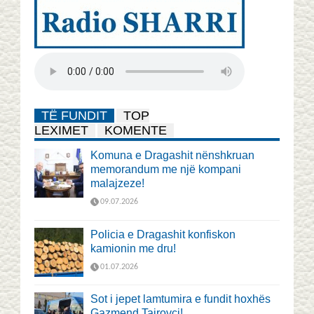
TË FUNDIT
TOP
LEXIMET
KOMENTE
Komuna e Dragashit nënshkruan
memorandum me një kompani
malajzeze!
09.07.2026
Policia e Dragashit konfiskon
kamionin me dru!
01.07.2026
Sot i jepet lamtumira e fundit hoxhës
Gazmend Tairovci!