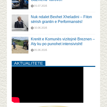
01.07.2026
Nuk ndalet Bexhet Xheladini – Fiton
sërish grantin e Performansës!
10.06.2026
Krerët e Komunës vizitojnë Breznen –
Aty ku po punohet intensivisht!
05.06.2026
AKTUALITETE