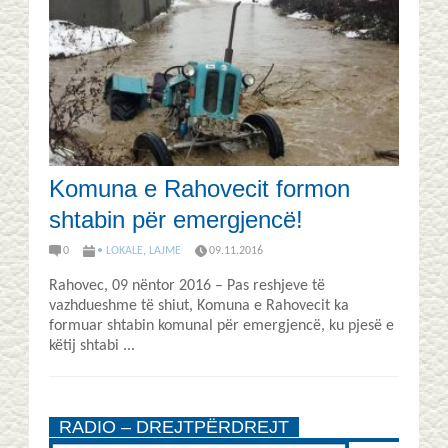
Komuna e Rahovecit formon
shtabin për emergjencë!
0
• LOKALE
,
LAJME
09.11.2016
Rahovec, 09 nëntor 2016 – Pas reshjeve të
vazhdueshme të shiut, Komuna e Rahovecit ka
formuar shtabin komunal për emergjencë, ku pjesë e
këtij shtabi ...
RADIO – DREJTPËRDREJT