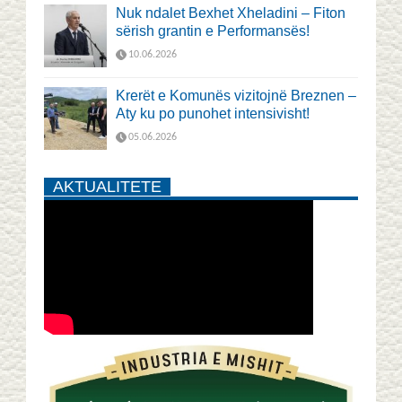
Nuk ndalet Bexhet Xheladini – Fiton
sërish grantin e Performansës!
10.06.2026
Krerët e Komunës vizitojnë Breznen –
Aty ku po punohet intensivisht!
05.06.2026
AKTUALITETE