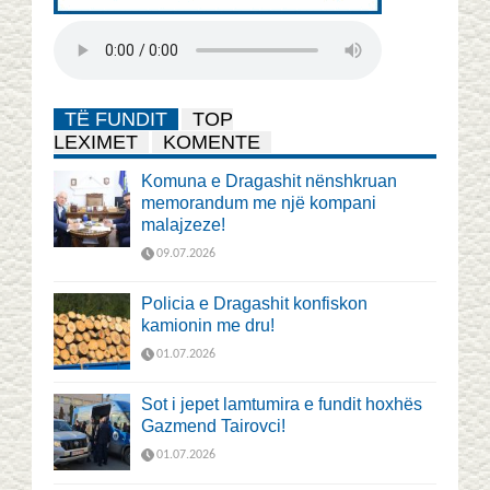
TË FUNDIT
TOP
LEXIMET
KOMENTE
Komuna e Dragashit nënshkruan
memorandum me një kompani
malajzeze!
09.07.2026
Policia e Dragashit konfiskon
kamionin me dru!
01.07.2026
Sot i jepet lamtumira e fundit hoxhës
Gazmend Tairovci!
01.07.2026