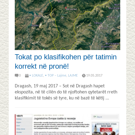
Tokat po klasifikohen për tatimin
korrekt në pronë!
0
• LOKALE
,
• TOP – Lajme
,
LAJME
19.05.2017
Dragash, 19 maj 2017 – Sot në Dragash hapet
ekspozita, në të cilën do të njoftohen qytetarët rreth
klasifikimit të tokës së tyre, ku në bazë të këtij ...