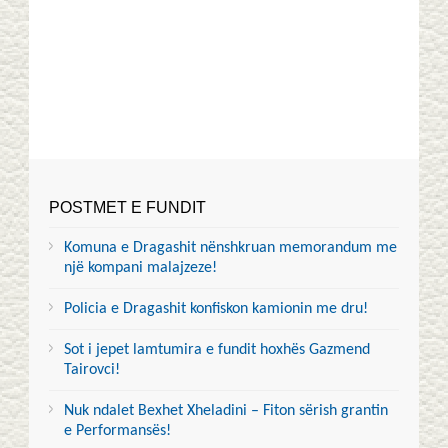
POSTMET E FUNDIT
Komuna e Dragashit nënshkruan memorandum me
një kompani malajzeze!
Policia e Dragashit konfiskon kamionin me dru!
Sot i jepet lamtumira e fundit hoxhës Gazmend
Tairovci!
Nuk ndalet Bexhet Xheladini – Fiton sërish grantin
e Performansës!