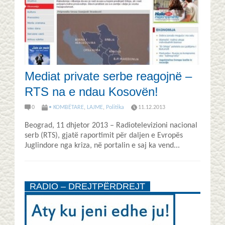
Mediat private serbe reagojnë –
RTS na e ndau Kosovën!
0
• KOMBËTARE
,
LAJME
,
Politika
11.12.2013
Beograd, 11 dhjetor 2013 – Radiotelevizioni nacional
serb (RTS), gjatë raportimit për daljen e Evropës
Juglindore nga kriza, në portalin e saj ka vend...
RADIO – DREJTPËRDREJT