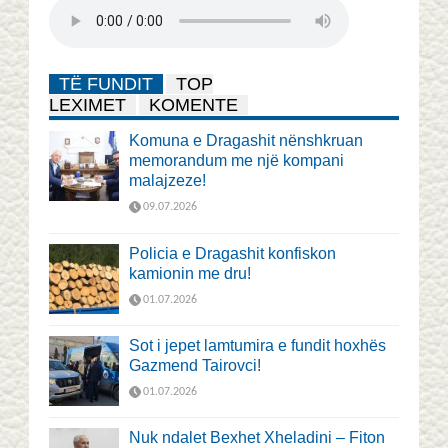
TË FUNDIT
TOP
LEXIMET
KOMENTE
Komuna e Dragashit nënshkruan
memorandum me një kompani
malajzeze!
09.07.2026
Policia e Dragashit konfiskon
kamionin me dru!
01.07.2026
Sot i jepet lamtumira e fundit hoxhës
Gazmend Tairovci!
01.07.2026
Nuk ndalet Bexhet Xheladini – Fiton