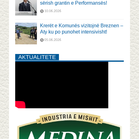
sërish grantin e Performansës!
10.06.2026
Krerët e Komunës vizitojnë Breznen –
Aty ku po punohet intensivisht!
05.06.2026
AKTUALITETE