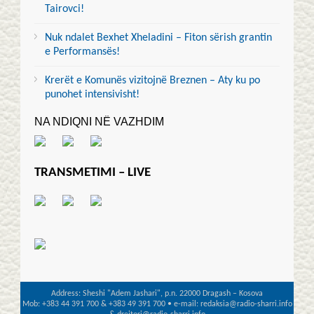
Tairovci!
Nuk ndalet Bexhet Xheladini – Fiton sërish grantin
e Performansës!
Krerët e Komunës vizitojnë Breznen – Aty ku po
punohet intensivisht!
NA NDIQNI NË VAZHDIM
TRANSMETIMI – LIVE
Address: Sheshi "Adem Jashari", p.n. 22000 Dragash – Kosova
Mob: +383 44 391 700 & +383 49 391 700 • e-mail: redaksia@radio-sharri.info