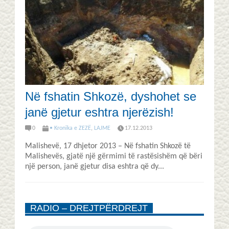
Në fshatin Shkozë, dyshohet se
janë gjetur eshtra njerëzish!
0
• Kronika e ZEZË
,
LAJME
17.12.2013
Malishevë, 17 dhjetor 2013 – Në fshatin Shkozë të
Malishevës, gjatë një gërmimi të rastësishëm që bëri
një person, janë gjetur disa eshtra që dy...
RADIO – DREJTPËRDREJT