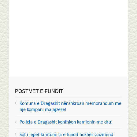
POSTMET E FUNDIT
Komuna e Dragashit nënshkruan memorandum me
një kompani malajzeze!
Policia e Dragashit konfiskon kamionin me dru!
Sot i jepet lamtumira e fundit hoxhës Gazmend