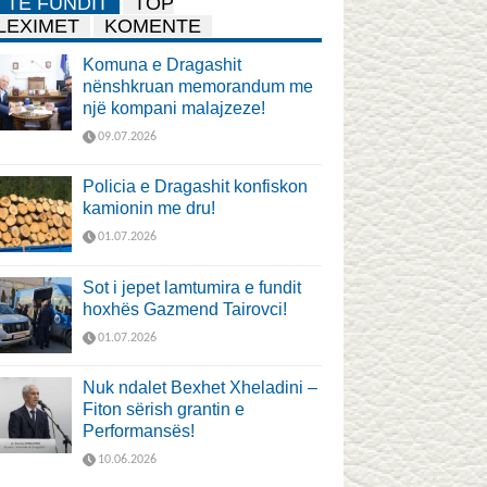
TË FUNDIT
TOP
LEXIMET
KOMENTE
Komuna e Dragashit
nënshkruan memorandum me
një kompani malajzeze!
09.07.2026
Policia e Dragashit konfiskon
kamionin me dru!
01.07.2026
Sot i jepet lamtumira e fundit
hoxhës Gazmend Tairovci!
01.07.2026
Nuk ndalet Bexhet Xheladini –
Fiton sërish grantin e
Performansës!
10.06.2026