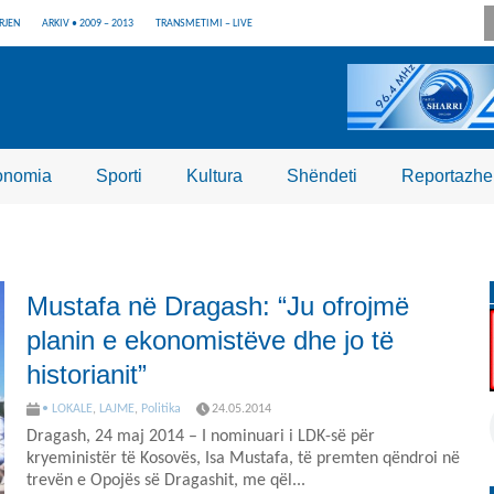
RJEN
ARKIV • 2009 – 2013
TRANSMETIMI – LIVE
onomia
Sporti
Kultura
Shëndeti
Reportazhe
Mustafa në Dragash: “Ju ofrojmë
planin e ekonomistëve dhe jo të
historianit”
• LOKALE
,
LAJME
,
Politika
24.05.2014
Dragash, 24 maj 2014 – I nominuari i LDK-së për
kryeministër të Kosovës, Isa Mustafa, të premten qëndroi në
trevën e Opojës së Dragashit, me qël...