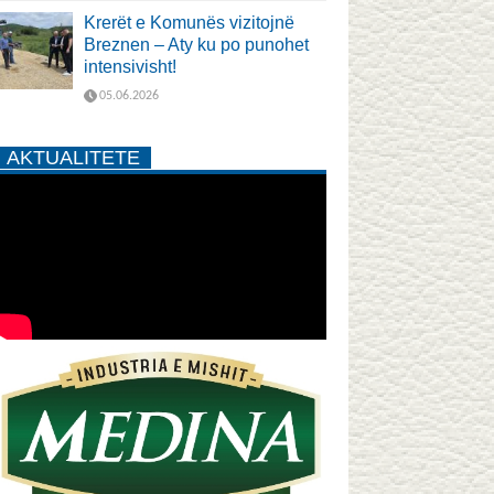
Krerët e Komunës vizitojnë
Breznen – Aty ku po punohet
intensivisht!
05.06.2026
AKTUALITETE