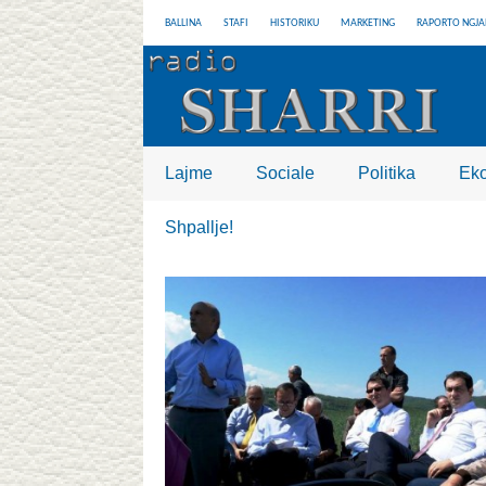
BALLINA
STAFI
HISTORIKU
MARKETING
RAPORTO NGJA
Lajme
Sociale
Politika
Ek
Shpallje!