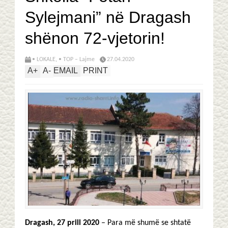
Sylejmani” në Dragash
shënon 72-vjetorin!
• LOKALE
,
• TOP – Lajme
27.04.2020
A
+
A
-
EMAIL
PRINT
Dragash, 27 prill 2020
– Para më shumë se shtatë