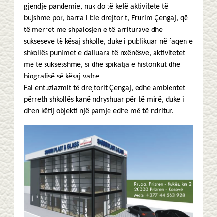
gjendje pandemie, nuk do të ketë aktivitete të
bujshme por, barra i bie drejtorit, Frurim Çengaj, që
të merret me shpalosjen e të arriturave dhe
sukseseve të kësaj shkolle, duke i publikuar në faqen e
shkollës punimet e dalluara të nxënësve, aktivitetet
më të suksesshme, si dhe spikatja e historikut dhe
biografisë së kësaj vatre.
Fal entuziazmit të drejtorit Çengaj, edhe ambientet
përreth shkollës kanë ndryshuar për të mirë, duke i
dhen këtij objekti një pamje edhe më të ndritur.