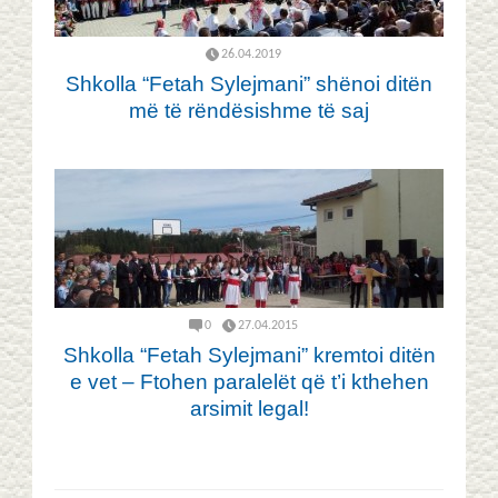
26.04.2019
Shkolla “Fetah Sylejmani” shënoi ditën
më të rëndësishme të saj
0
27.04.2015
Shkolla “Fetah Sylejmani” kremtoi ditën
e vet – Ftohen paralelët që t’i kthehen
arsimit legal!