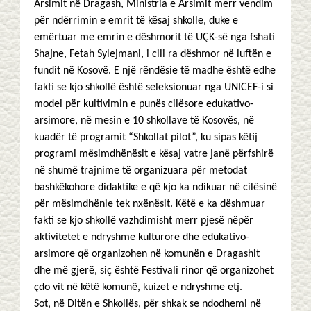
Arsimit në Dragash, Ministria e Arsimit merr vendim
për ndërrimin e emrit të kësaj shkolle, duke e
emërtuar me emrin e dëshmorit të UÇK-së nga fshati
Shajne, Fetah Sylejmani, i cili ra dëshmor në luftën e
fundit në Kosovë. E një rëndësie të madhe është edhe
fakti se kjo shkollë është seleksionuar nga UNICEF-i si
model për kultivimin e punës cilësore edukativo-
arsimore, në mesin e 10 shkollave të Kosovës, në
kuadër të programit “Shkollat pilot”, ku sipas këtij
programi mësimdhënësit e kësaj vatre janë përfshirë
në shumë trajnime të organizuara për metodat
bashkëkohore didaktike e që kjo ka ndikuar në cilësinë
për mësimdhënie tek nxënësit. Këtë e ka dëshmuar
fakti se kjo shkollë vazhdimisht merr pjesë nëpër
aktivitetet e ndryshme kulturore dhe edukativo-
arsimore që organizohen në komunën e Dragashit
dhe më gjerë, siç është Festivali rinor që organizohet
çdo vit në këtë komunë, kuizet e ndryshme etj.
Sot, në Ditën e Shkollës, për shkak se ndodhemi në