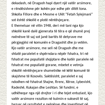
dekadash, në Dragash hapi dyert një vatër arsimore,
e rëndësishme për kohën por edhe për ditët tona.
Shkolla Fillore dhe e Mesme e Ulët “Fetah Sylejmani”
sot është shkollë e plotë nëntëvjeçare.
E themeluar në vitin 1948, deri më tani nga kjo
shkollë kanë dalë gjenerata të tëra e që shumë prej
nxënësve të saj sot janë bartës të detyrave me
përgjegjësi në komunën e Dragashit dhe jo vetëm.
Kjo vatër arsimore, me seli në Dragash dhe me
shtatë paralelet e shpërndara nëpër fshatra, tri në
fshatrat me popullatë shqiptare dhe katër paralele në
fshatrat me popullatë gorane, mbetet e vetmja
shkollë nëntëvjeçare shumetnike në këtë komunë të
skajshme të Kosovës. Saktësisht, paralelet e saj
ndodhen në fshatrat Shajne, Rrenc, Xërxe, Lybevisht,
Radeshë, Kukajan dhe Leshtan. Së fundmi, e
udhëhequr nga një drejtor i ri dhe tejet entuziast, kjo
vatër arsimore rezulton në kulmin e suksesit të saj,
bazuar në rezultatet e nxënësve dhe investimet që