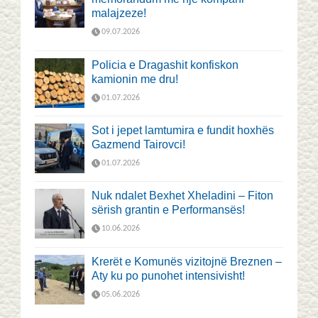
malajzeze!
09.07.2026
Policia e Dragashit konfiskon
kamionin me dru!
01.07.2026
Sot i jepet lamtumira e fundit hoxhës
Gazmend Tairovci!
01.07.2026
Nuk ndalet Bexhet Xheladini – Fiton
sërish grantin e Performansës!
10.06.2026
Krerët e Komunës vizitojnë Breznen –
Aty ku po punohet intensivisht!
05.06.2026