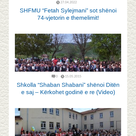
27.04.2022
SHFMU “Fetah Sylejmani” sot shënoi
74-vjetorin e themelimit!
0
15.05.2015
Shkolla “Shaban Shabani” shënoi Ditën
e saj – Kërkohet godinë e re (Video)