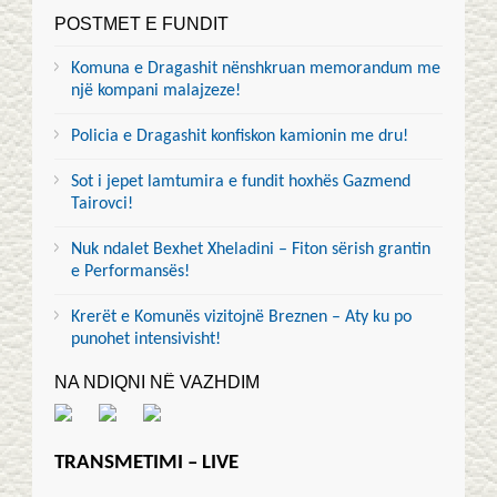
POSTMET E FUNDIT
Komuna e Dragashit nënshkruan memorandum me
një kompani malajzeze!
Policia e Dragashit konfiskon kamionin me dru!
Sot i jepet lamtumira e fundit hoxhës Gazmend
Tairovci!
Nuk ndalet Bexhet Xheladini – Fiton sërish grantin
e Performansës!
Krerët e Komunës vizitojnë Breznen – Aty ku po
punohet intensivisht!
NA NDIQNI NË VAZHDIM
TRANSMETIMI – LIVE