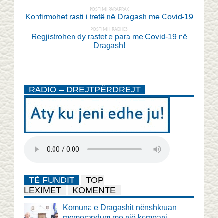
POSTIMI PARAPRAK
Konfirmohet rasti i tretë në Dragash me Covid-19
POSTIMI I RADHËS
Regjistrohen dy rastet e para me Covid-19 në
Dragash!
RADIO – DREJTPËRDREJT
TË FUNDIT
TOP
LEXIMET
KOMENTE
Komuna e Dragashit nënshkruan
memorandum me një kompani