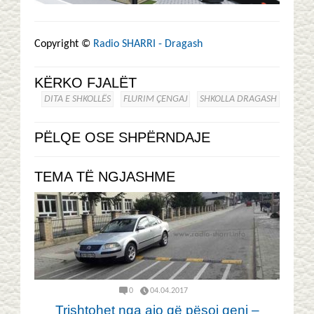
Copyright ©
Radio SHARRI - Dragash
KËRKO FJALËT
DITA E SHKOLLËS
FLURIM ÇENGAJ
SHKOLLA DRAGASH
PËLQE OSE SHPËRNDAJE
TEMA TË NGJASHME
0
04.04.2017
Trishtohet nga ajo që pësoi qeni –