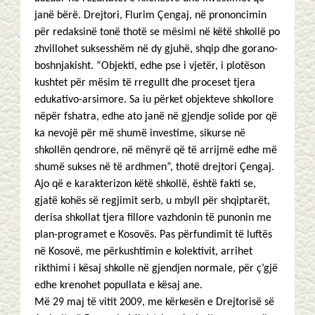
janë bërë. Drejtori, Flurim Çengaj, në prononcimin
për redaksinë tonë thotë se mësimi në këtë shkollë po
zhvillohet suksesshëm në dy gjuhë, shqip dhe gorano-
boshnjakisht. “Objekti, edhe pse i vjetër, i plotëson
kushtet për mësim të rregullt dhe proceset tjera
edukativo-arsimore. Sa iu përket objekteve shkollore
nëpër fshatra, edhe ato janë në gjendje solide por që
ka nevojë për më shumë investime, sikurse në
shkollën qendrore, në mënyrë që të arrijmë edhe më
shumë sukses në të ardhmen”, thotë drejtori Çengaj.
Ajo që e karakterizon këtë shkollë, është fakti se,
gjatë kohës së regjimit serb, u mbyll për shqiptarët,
derisa shkollat tjera fillore vazhdonin të punonin me
plan-programet e Kosovës. Pas përfundimit të luftës
në Kosovë, me përkushtimin e kolektivit, arrihet
rikthimi i kësaj shkolle në gjendjen normale, për ç’gjë
edhe krenohet popullata e kësaj ane.
Më 29 maj të vitit 2009, me kërkesën e Drejtorisë së