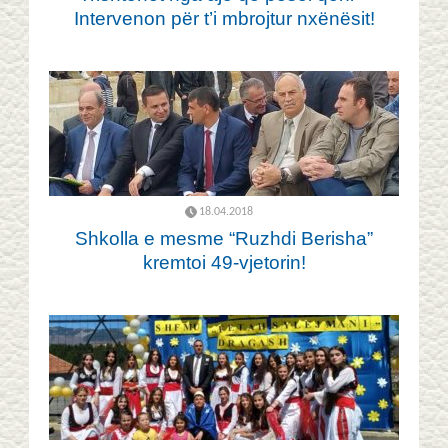
Intervenon për t’i mbrojtur nxënësit!
18.04.2018
Shkolla e mesme “Ruzhdi Berisha”
kremtoi 49-vjetorin!