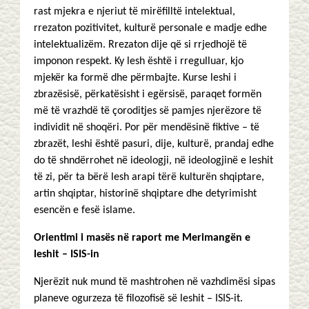
rast mjekra e njeriut të mirëfilltë intelektual,
rrezaton pozitivitet, kulturë personale e madje edhe
intelektualizëm. Rrezaton dije që si rrjedhojë të
imponon respekt. Ky lesh është i rregulluar, kjo
mjekër ka formë dhe përmbajte. Kurse leshi i
zbrazësisë, përkatësisht i egërsisë, paraqet formën
më të vrazhdë të çoroditjes së pamjes njerëzore të
individit në shoqëri. Por për mendësinë fiktive – të
zbrazët, leshi është pasuri, dije, kulturë, prandaj edhe
do të shndërrohet në ideologji, në ideologjinë e leshit
të zi, për ta bërë lesh arapi tërë kulturën shqiptare,
artin shqiptar, historinë shqiptare dhe detyrimisht
esencën e fesë islame.
Orientimi i masës në raport me Merimangën e
leshit – ISIS-in
Njerëzit nuk mund të mashtrohen në vazhdimësi sipas
planeve ogurzeza të filozofisë së leshit – ISIS-it.