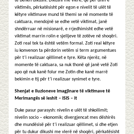
të bëhen dikushi. Dikushi me vlerë, që për unin e
viktimës, përkatësisht për egon e nivelit të ulët të
këtyre viktimave mund të themi se në momente të
caktuara, mendojnë se edhe vetë viktimat, janë
shndërruar në misionarë, e rrjedhimisht edhe vetë
viktimat marrin rolin e sjelljeve të zotëve në shoqëri.
Zoti real tek ta është vetëm formal. Zoti real këtyre
iu konvenon ta përdorin vetëm si term argumentues
për t’i realizuar qëllimet e tyre. Këta njerëz, në
momente të caktuara, sa nuk thonë që janë vetë Zoti
apo që nuk kanë folur me Zotin dhe kanë marrë
bekimin e tij për t’i realizuar synimet e tyre.
Shenjat e iluzioneve imagjinare të viktimave të
Merimangës së leshit – ISIS – it
Duke pasur parasysh: nivelin e ulët të shkollimit;
nivelin socio – ekonomik; divergjencat mes dëshirës
dhe mundësisë për t’i realizuar qëllimet, si dhe etjen
për tu dukur dikushi me vlerë në shoqëri, përkatësisht