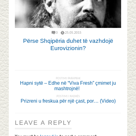
0
25.05.2015
Përse Shqipëria duhet të vazhdojë
Eurovizionin?
POSTIMI PARAPRAK
Hapni sytë – Edhe në “Viva Fresh” çmimet ju
mashtrojnë!
POSTIMI I RADHËS
Prizreni u freskua për një çast, por… (Video)
LEAVE A REPLY