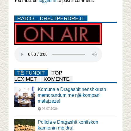
You must be
logged in
to post a comment.
RADIO – DREJTPËRDREJT
TË FUNDIT
TOP
LEXIMET
KOMENTE
Komuna e Dragashit nënshkruan
memorandum me një kompani
malajzeze!
09.07.2026
Policia e Dragashit konfiskon
kamionin me dru!