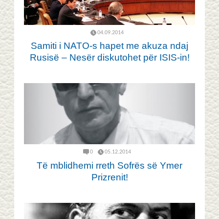
04.09.2014
Samiti i NATO-s hapet me akuza ndaj
Rusisë – Nesër diskutohet për ISIS-in!
0
05.12.2014
Të mblidhemi rreth Sofrës së Ymer
Prizrenit!