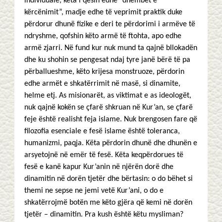
individuale, këta i qesin edhe “dhëmbët e
kërcënimit”, madje edhe të veprimit praktik duke
përdorur dhunë fizike e deri te përdorimi i armëve të
ndryshme, qofshin këto armë të ftohta, apo edhe
armë zjarri. Në fund kur nuk mund ta qajnë bllokadën
dhe ku shohin se pengesat ndaj tyre janë bërë të pa
përballueshme, këto krijesa monstruoze, përdorin
edhe armët e shkatërrimit në masë, si dinamite,
helme etj. As misionarët, as viktimat e as ideologët,
nuk qajnë kokën se çfarë shkruan në Kur’an, se çfarë
feje është realisht feja islame. Nuk brengosen fare që
filozofia esenciale e fesë islame është toleranca,
humanizmi, paqja. Këta përdorin dhunë dhe dhunën e
arsyetojnë në emër të fesë. Këta keqpërdorues të
fesë e kanë kapur Kur’anin në njërën dorë dhe
dinamitin në dorën tjetër dhe bërtasin: o do bëhet si
themi ne sepse ne jemi vetë Kur’ani, o do e
shkatërrojmë botën me këto gjëra që kemi në dorën
tjetër – dinamitin. Pra kush është këtu mysliman?