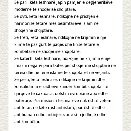
Së pari, këta leshnarë japin pamjen e degjenerikëve
modernë të shoqërisë shqiptare.
Së dyti, këta leshnarë, ndikojnë në prishjen e
harmonisë fetare mes besimtarëve islam në
shoqërinë shqiptare.
Së treti, këta lëshnarë, ndikojnë në krijimin e një
klime të pasigurt të paqes dhe lirisë fetare e
kombëtare në shoqërinë shqiptare.
Së katërti, këta leshnarë, ndikojnë në krijimin e një
imazhi negativ para botës për shoqërinë shqiptare në
tërësi dhe në fenë islame te shqiptarët në veçanti.
Së pesti, këta leshnarë, ndikojnë në krijimin dhe
konsolidimin e radhëve kundër kombit shqiptar të
qarqeve të caktuara, qofshin evropiane apo edhe
botërore. Pra misioni i leshnarëve nuk është vetëm
antifetar, në këtë rast antiislam, por është edhe
antihuman edhe antinjerëzor e si rrjedhojë edhe
antikombëtar.