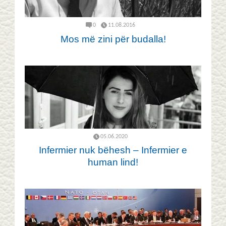
0
11.08.2016
Mos më zini për budalla!
05.06.2020
Infermier nuk bëhesh – Infermier e
human lind!