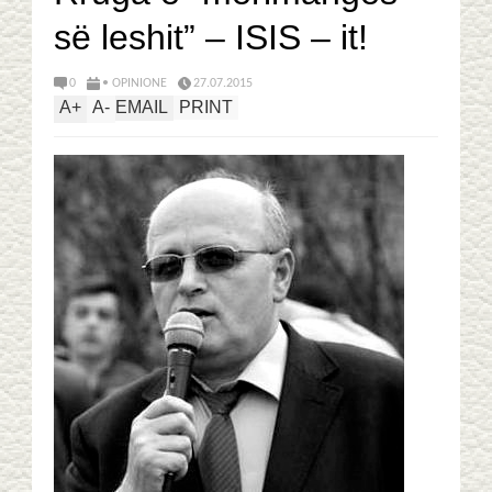
së leshit” – ISIS – it!
0
• OPINIONE
27.07.2015
A
+
A
-
EMAIL
PRINT