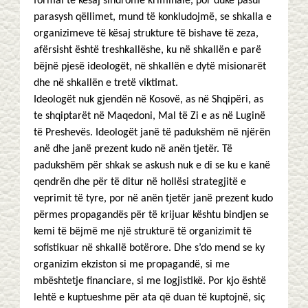
formal të kësaj sindrome kriminale, por duke pasur
parasysh qëllimet, mund të konkludojmë, se shkalla e
organizimeve të kësaj strukture të bishave të zeza,
afërsisht është treshkallëshe, ku në shkallën e parë
bëjnë pjesë ideologët, në shkallën e dytë misionarët
dhe në shkallën e tretë viktimat.
Ideologët nuk gjendën në Kosovë, as në Shqipëri, as
te shqiptarët në Maqedoni, Mal të Zi e as në Luginë
të Preshevës. Ideologët janë të padukshëm në njërën
anë dhe janë prezent kudo në anën tjetër. Të
padukshëm për shkak se askush nuk e di se ku e kanë
qendrën dhe për të ditur në hollësi strategjitë e
veprimit të tyre, por në anën tjetër janë prezent kudo
përmes propagandës për të krijuar kështu bindjen se
kemi të bëjmë me një strukturë të organizimit të
sofistikuar në shkallë botërore. Dhe s’do mend se ky
organizim ekziston si me propagandë, si me
mbështetje financiare, si me logjistikë. Por kjo është
lehtë e kuptueshme për ata që duan të kuptojnë, siç