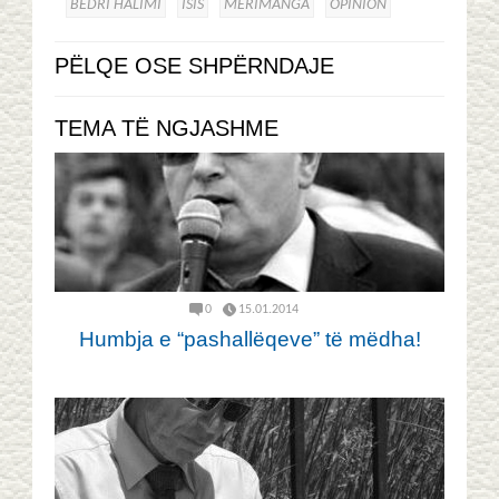
BEDRI HALIMI
ISIS
MERIMANGA
OPINION
PËLQE OSE SHPËRNDAJE
TEMA TË NGJASHME
0
15.01.2014
Humbja e “pashallëqeve” të mëdha!