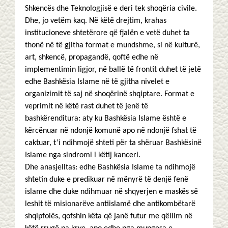
Shkencës dhe Teknologjisë e deri tek shoqëria civile.
Dhe, jo vetëm kaq. Në këtë drejtim, krahas
institucioneve shtetërore që fjalën e vetë duhet ta
thonë në të gjitha format e mundshme, si në kulturë,
art, shkencë, propagandë, qoftë edhe në
implementimin ligjor, në ballë të frontit duhet të jetë
edhe Bashkësia Islame në të gjitha nivelet e
organizimit të saj në shoqërinë shqiptare. Format e
veprimit në këtë rast duhet të jenë të
bashkërenditura: aty ku Bashkësia Islame është e
kërcënuar në ndonjë komunë apo në ndonjë fshat të
caktuar, t’i ndihmojë shteti për ta shëruar Bashkësinë
Islame nga sindromi i këtij kanceri.
Dhe anasjelltas: edhe Bashkësia Islame ta ndihmojë
shtetin duke e predikuar në mënyrë të denjë fenë
islame dhe duke ndihmuar në shqyerjen e maskës së
leshit të misionarëve antiislamë dhe antikombëtarë
shqipfolës, qofshin këta që janë futur me qëllim në