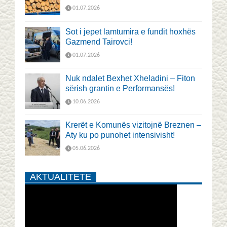
01.07.2026
Sot i jepet lamtumira e fundit hoxhës
Gazmend Tairovci!
01.07.2026
Nuk ndalet Bexhet Xheladini – Fiton
sërish grantin e Performansës!
10.06.2026
Krerët e Komunës vizitojnë Breznen –
Aty ku po punohet intensivisht!
05.06.2026
AKTUALITETE