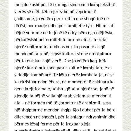
me çdo kusht për të ikur nga sindromi i kompleksit të
vlerës së ulët, këta njerëz bëjnë veprime të
çuditshme, jo vetëm për rrethin dhe shoqërinë në
tërësi, por madje edhe për familjet e tyre. Fillimisht
bëjnë veprime që të jenë të ndryshëm nga njëjtësia,
përkatësisht uniformiteti fetar dhe etnik. Te këta
njerëz uniformitet etnik as nuk ka pasur, e as që
mendojnë ta kenë, sepse kultura si dhe etnokultura
për ta nuk ka asnjë vlerë. Dhe jo vetëm kaq. Këta
njerëz kurrë nuk kanë pasur kulturë kombëtare e as
vetëdije kombëtare. Te këta njerëz kombëtarja, nëse
ka ekzistuar ndonjëherë, në momente të caktuara ka
qenë krejt formale, kështu që këta njerëz sot janë në
gjendje ta bëjnë vëlla një arab vetëm se mendon si
ata – në formën më të çoroditur të arabizmit, sesa
një shqiptar që mendon shqip. Kjo i duhet për ta bërë
diferencën në shoqëri, për ta shfaqur ndryshimin dhe
përmes kësaj forme për të treguar gjoja