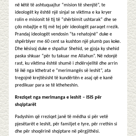
në këtë të ashtuquajtur “mision të shenjtë”, te
ideologët ky është një sinjal se viktima e ka kryer
rolin e misionit të tij të “shërbimit ushtarak” dhe se
çdo mbajtje e tij më tej për ideologët paraqet rrezik.
Prandaj ideologët vendosin “ta rehatojnë” duke e
shpërblyer me 60 cent sa kushton një plumb pas koke.
Dhe kësisoj duke e shpallur Shehid, se gjoja ky shehid
paska shkuar “për tu takuar me Allahun”. Në ndonjë
rast, ku viktima është shumë i zhdërvjelltë dhe arrin
të ikë nga kthetrat e “merimangës së leshit”, ata
tregojnë krejtësisht të kundërtën e asaj që e kanë
predikuar para se të ktheheshin.
Rreziqet nga merimanga e leshit – ISIS për
shqiptarët
Padyshim që rreziqet janë të mëdha si për vetë
pjesëtarët e leshit, për familjet e tyre, për rrethin si
dhe për shoqërinë shqiptare në përgjithësi.