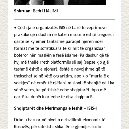
Shkruan
: Bedri HALIMI
• Çështja e organizatës ISIS në bazë të veprimeve
praktike që ndodhin në kohën e sotme është tregues i
qartë se ky emër fantazmë paraqet njërën ndër
format më të sofistikuara të krimit të organizuar
botëror nën maskën e fesë islame. Pa dashur që të
hyj më thellë rreth platformës së saj (sepse kjo gjë
tashmë është e njohur), është e nevojshme që të
theksohet se në këtë organizim, apo kjo “murtajë e
vdekjes” në emër të njëfarë misioni të shenjtë që i ka
vënë vetes, ka përfshirë edhe shqiptarët. Apo më
qartë ka depërtuar edhe te disa shqiptarë.
Shqiptarët dhe Merimanga e leshit – ISIS-i
Duke u bazuar në nivelin e zhvillimit ekonomik të
Kosovës, përkatësisht shkallën e gjendjes socio –