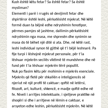
Kush është këtu fetar? Sa është fetar? Sa është
mysliman?
Elementi i parë i rrugës së devijimit fetar dhe
shpirtëror është leshi, përkatësisht mjekrat. Në këtë
formë duan ta bëjnë edhe ndryshimin fenotipor,
përmes pamjes së jashtme, dallimin përkatësisht
ndryshimin nga masa, me shpresën dhe synimin se
masa do të bëhet një ditë si ata. Dhe, në këtë rast,
leshi individual synon të gjithë që t’i bëjë leshnarë. Pa
fije turpi i lëshojnë mjekrat personale, për t’ia
lëshuar mjekrën secilës viktimë të mundshme dhe në
fund për t’ia lëshuar mjekrën tërë popullit.
Nuk po flasim këtu për mohimin e mjekrës esenciale.
Mjekrës që fletë për shkallën e inteligjencës së
njeriut në një profil të caktuar: qoftë në letërsi,
filozofi, art, kulturë, shkencë, e madje qoftë edhe në
fe. Niveli i arritjes intelektuale, i sjelljeve praktike në
shoqëri si dhe i arritjeve në lëmin e caktuar, e
arsyeton edhe leshin, përkatësisht mjekrën. Në këtë