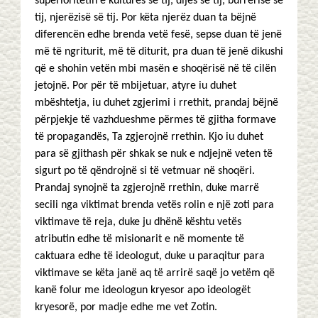
superioritetin e kulturës së tij, dijes së tij, burrërisë së
tij, njerëzisë së tij. Por këta njerëz duan ta bëjnë
diferencën edhe brenda vetë fesë, sepse duan të jenë
më të ngriturit, më të diturit, pra duan të jenë dikushi
që e shohin vetën mbi masën e shoqërisë në të cilën
jetojnë. Por për të mbijetuar, atyre iu duhet
mbështetja, iu duhet zgjerimi i rrethit, prandaj bëjnë
përpjekje të vazhdueshme përmes të gjitha formave
të propagandës, Ta zgjerojnë rrethin. Kjo iu duhet
para së gjithash për shkak se nuk e ndjejnë veten të
sigurt po të qëndrojnë si të vetmuar në shoqëri.
Prandaj synojnë ta zgjerojnë rrethin, duke marrë
secili nga viktimat brenda vetës rolin e një zoti para
viktimave të reja, duke ju dhënë kështu vetës
atributin edhe të misionarit e në momente të
caktuara edhe të ideologut, duke u paraqitur para
viktimave se këta janë aq të arrirë saqë jo vetëm që
kanë folur me ideologun kryesor apo ideologët
kryesorë, por madje edhe me vet Zotin.