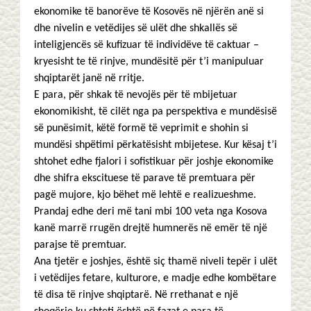
ekonomike të banorëve të Kosovës në njërën anë si
dhe nivelin e vetëdijes së ulët dhe shkallës së
inteligjencës së kufizuar të individëve të caktuar –
kryesisht te të rinjve, mundësitë për t’i manipuluar
shqiptarët janë në rritje.
E para, për shkak të nevojës për të mbijetuar
ekonomikisht, të cilët nga pa perspektiva e mundësisë
së punësimit, këtë formë të veprimit e shohin si
mundësi shpëtimi përkatësisht mbijetese. Kur kësaj t’i
shtohet edhe fjalori i sofistikuar për joshje ekonomike
dhe shifra ekscituese të parave të premtuara për
pagë mujore, kjo bëhet më lehtë e realizueshme.
Prandaj edhe deri më tani mbi 100 veta nga Kosova
kanë marrë rrugën drejtë humnerës në emër të një
parajse të premtuar.
Ana tjetër e joshjes, është siç thamë niveli tepër i ulët
i vetëdijes fetare, kulturore, e madje edhe kombëtare
të disa të rinjve shqiptarë. Në rrethanat e një