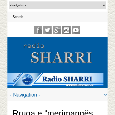
Rruga e “merimangës