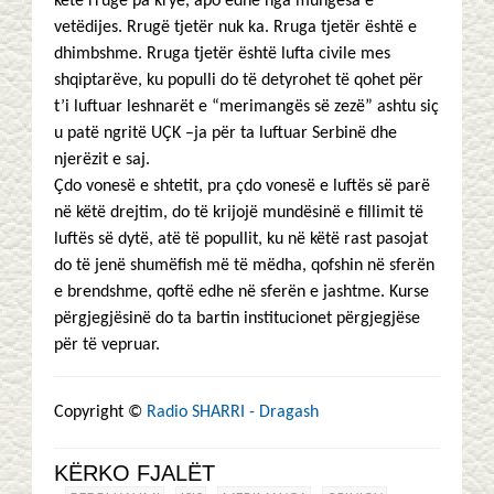
këtë rrugë pa krye, apo edhe nga mungesa e
vetëdijes. Rrugë tjetër nuk ka. Rruga tjetër është e
dhimbshme. Rruga tjetër është lufta civile mes
shqiptarëve, ku populli do të detyrohet të qohet për
t’i luftuar leshnarët e “merimangës së zezë” ashtu siç
u patë ngritë UÇK –ja për ta luftuar Serbinë dhe
njerëzit e saj.
Çdo vonesë e shtetit, pra çdo vonesë e luftës së parë
në këtë drejtim, do të krijojë mundësinë e fillimit të
luftës së dytë, atë të popullit, ku në këtë rast pasojat
do të jenë shumëfish më të mëdha, qofshin në sferën
e brendshme, qoftë edhe në sferën e jashtme. Kurse
përgjegjësinë do ta bartin institucionet përgjegjëse
për të vepruar.
Copyright ©
Radio SHARRI - Dragash
KËRKO FJALËT