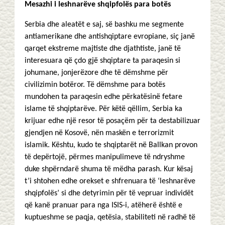
Mesazhi i leshnarëve shqipfolës para botës
Serbia dhe aleatët e saj, së bashku me segmente
antiamerikane dhe antishqiptare evropiane, siç janë
qarqet ekstreme majtiste dhe djathtiste, janë të
interesuara që çdo gjë shqiptare ta paraqesin si
johumane, jonjerëzore dhe të dëmshme për
civilizimin botëror. Të dëmshme para botës
mundohen ta paraqesin edhe përkatësinë fetare
islame të shqiptarëve. Për këtë qëllim, Serbia ka
krijuar edhe një resor të posaçëm për ta destabilizuar
gjendjen në Kosovë, nën maskën e terrorizmit
islamik. Kështu, kudo te shqiptarët në Ballkan provon
të depërtojë, përmes manipulimeve të ndryshme
duke shpërndarë shuma të mëdha parash. Kur kësaj
t’i shtohen edhe orekset e shfrenuara të ‘leshnarëve
shqipfolës’ si dhe detyrimin për të vepruar individët
që kanë pranuar para nga ISIS-i, atëherë është e
kuptueshme se paqja, qetësia, stabiliteti në radhë të