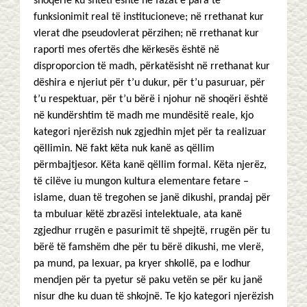
shoqërie ku shteti është në fazat e para të
funksionimit real të institucioneve; në rrethanat kur
vlerat dhe pseudovlerat përzihen; në rrethanat kur
raporti mes ofertës dhe kërkesës është në
disproporcion të madh, përkatësisht në rrethanat kur
dëshira e njeriut për t’u dukur, për t’u pasuruar, për
t’u respektuar, për t’u bërë i njohur në shoqëri është
në kundërshtim të madh me mundësitë reale, kjo
kategori njerëzish nuk zgjedhin mjet për ta realizuar
qëllimin. Në fakt këta nuk kanë as qëllim
përmbajtjesor. Këta kanë qëllim formal. Këta njerëz,
të cilëve iu mungon kultura elementare fetare –
islame, duan të tregohen se janë dikushi, prandaj për
ta mbuluar këtë zbrazësi intelektuale, ata kanë
zgjedhur rrugën e pasurimit të shpejtë, rrugën për tu
bërë të famshëm dhe për tu bërë dikushi, me vlerë,
pa mund, pa lexuar, pa kryer shkollë, pa e lodhur
mendjen për ta pyetur së paku vetën se për ku janë
nisur dhe ku duan të shkojnë. Te kjo kategori njerëzish