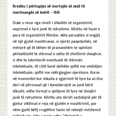
Rreziku i përhapjes së mortajës së zezë të
merimangës së leshit – ISIS
Duke u nisur nga niveli i shkallës së organizimit,
veprimet e tyre janë të ndryshme. Kështu në fazat e
para të organizimit fillestar, këta paraqiten si engjëj
në një gjuhë mashtruese, si njerëz paqedashës, në
mënyrë që të bëhen të pranueshëm te opinioni
përkatësisht te shtresat e ulëta të zhvillimit shoqëror,
si dhe te lakmitarët eventualë të shtresës
intelektuale, të cilët kanë defekte qoftë me vetëdijen
intelektuale, qoftë me ndërgjegjen njerëzore. Kurse
në momentet kur shkalla e zgjerimit të tyre ka arritur
deri në përmasat që i konsiderojnë se janë bërë
dikushi, edhe format e sjelljeve të tyre në shoqëri
janë të ndryshme. Kështu ata sërish vazhdojnë për të
gjetur viktimat e reja në gjuhën e mashtrimit, por
nëse gjatë këtij rrugëtimi hasin në ndonjë rezistencë