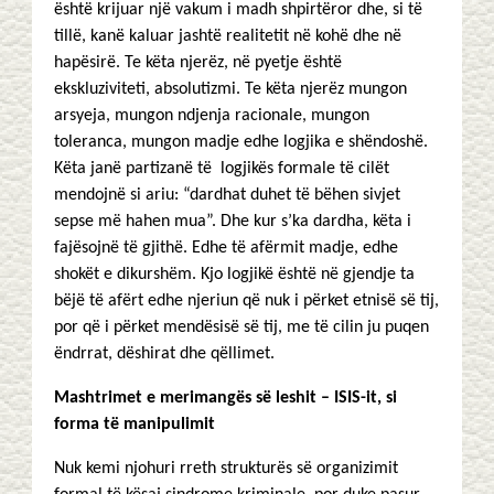
është krijuar një vakum i madh shpirtëror dhe, si të
tillë, kanë kaluar jashtë realitetit në kohë dhe në
hapësirë. Te këta njerëz, në pyetje është
ekskluziviteti, absolutizmi. Te këta njerëz mungon
arsyeja, mungon ndjenja racionale, mungon
toleranca, mungon madje edhe logjika e shëndoshë.
Këta janë partizanë të logjikës formale të cilët
mendojnë si ariu: “dardhat duhet të bëhen sivjet
sepse më hahen mua”. Dhe kur s’ka dardha, këta i
fajësojnë të gjithë. Edhe të afërmit madje, edhe
shokët e dikurshëm. Kjo logjikë është në gjendje ta
bëjë të afërt edhe njeriun që nuk i përket etnisë së tij,
por që i përket mendësisë së tij, me të cilin ju puqen
ëndrrat, dëshirat dhe qëllimet.
Mashtrimet e merimangës së leshit – ISIS-it, si
forma të manipulimit
Nuk kemi njohuri rreth strukturës së organizimit