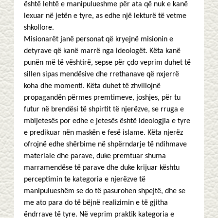
është lehtë e manipulueshme për ata që nuk e kanë
lexuar në jetën e tyre, as edhe një lekturë të vetme
shkollore.
Misionarët janë personat që kryejnë misionin e
detyrave që kanë marrë nga ideologët. Këta kanë
punën më të vështirë, sepse për çdo veprim duhet të
sillen sipas mendësive dhe rrethanave që nxjerrë
koha dhe momenti. Këta duhet të zhvillojnë
propagandën përmes premtimeve, joshjes, për tu
futur në brendësi të shpirtit të njerëzve, se rruga e
mbijetesës por edhe e jetesës është ideologjia e tyre
e predikuar nën maskën e fesë islame. Këta njerëz
ofrojnë edhe shërbime në shpërndarje të ndihmave
materiale dhe parave, duke premtuar shuma
marramendëse të parave dhe duke krijuar kështu
perceptimin te kategoria e njerëzve të
manipulueshëm se do të pasurohen shpejtë, dhe se
me ato para do të bëjnë realizimin e të gjitha
ëndrrave të tyre. Në veprim praktik kategoria e