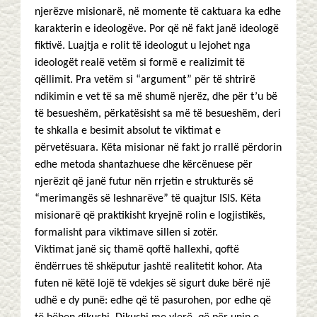
njerëzve misionarë, në momente të caktuara ka edhe
karakterin e ideologëve. Por që në fakt janë ideologë
fiktivë. Luajtja e rolit të ideologut u lejohet nga
ideologët realë vetëm si formë e realizimit të
qëllimit. Pra vetëm si “argument” për të shtrirë
ndikimin e vet të sa më shumë njerëz, dhe për t’u bë
të besueshëm, përkatësisht sa më të besueshëm, deri
te shkalla e besimit absolut te viktimat e
përvetësuara. Këta misionar në fakt jo rrallë përdorin
edhe metoda shantazhuese dhe kërcënuese për
njerëzit që janë futur nën rrjetin e strukturës së
“merimangës së leshnarëve” të quajtur ISIS. Këta
misionarë që praktikisht kryejnë rolin e logjistikës,
formalisht para viktimave sillen si zotër.
Viktimat janë siç thamë qoftë hallexhi, qoftë
ëndërrues të shkëputur jashtë realitetit kohor. Ata
futen në këtë lojë të vdekjes së sigurt duke bërë një
udhë e dy punë: edhe që të pasurohen, por edhe që