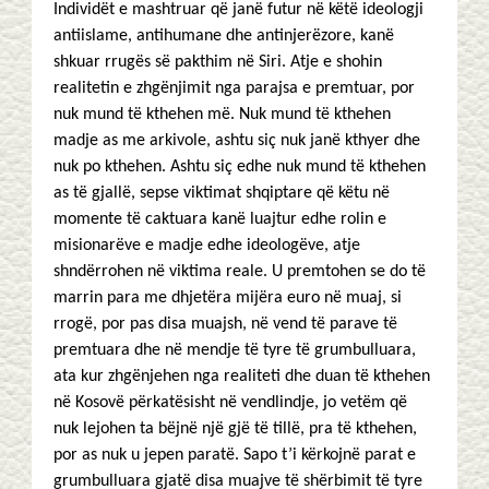
Individët e mashtruar që janë futur në këtë ideologji
antiislame, antihumane dhe antinjerëzore, kanë
shkuar rrugës së pakthim në Siri. Atje e shohin
realitetin e zhgënjimit nga parajsa e premtuar, por
nuk mund të kthehen më. Nuk mund të kthehen
madje as me arkivole, ashtu siç nuk janë kthyer dhe
nuk po kthehen. Ashtu siç edhe nuk mund të kthehen
as të gjallë, sepse viktimat shqiptare që këtu në
momente të caktuara kanë luajtur edhe rolin e
misionarëve e madje edhe ideologëve, atje
shndërrohen në viktima reale. U premtohen se do të
marrin para me dhjetëra mijëra euro në muaj, si
rrogë, por pas disa muajsh, në vend të parave të
premtuara dhe në mendje të tyre të grumbulluara,
ata kur zhgënjehen nga realiteti dhe duan të kthehen
në Kosovë përkatësisht në vendlindje, jo vetëm që
nuk lejohen ta bëjnë një gjë të tillë, pra të kthehen,
por as nuk u jepen paratë. Sapo t’i kërkojnë parat e
grumbulluara gjatë disa muajve të shërbimit të tyre