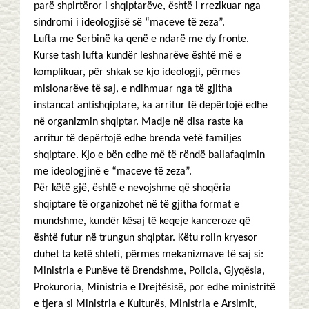
parë shpirtëror i shqiptarëve, është i rrezikuar nga
sindromi i ideologjisë së “maceve të zeza”.
Lufta me Serbinë ka qenë e ndarë me dy fronte.
Kurse tash lufta kundër leshnarëve është më e
komplikuar, për shkak se kjo ideologji, përmes
misionarëve të saj, e ndihmuar nga të gjitha
instancat antishqiptare, ka arritur të depërtojë edhe
në organizmin shqiptar. Madje në disa raste ka
arritur të depërtojë edhe brenda vetë familjes
shqiptare. Kjo e bën edhe më të rëndë ballafaqimin
me ideologjinë e “maceve të zeza”.
Për këtë gjë, është e nevojshme që shoqëria
shqiptare të organizohet në të gjitha format e
mundshme, kundër kësaj të keqeje kanceroze që
është futur në trungun shqiptar. Këtu rolin kryesor
duhet ta ketë shteti, përmes mekanizmave të saj si:
Ministria e Punëve të Brendshme, Policia, Gjyqësia,
Prokuroria, Ministria e Drejtësisë, por edhe ministritë
e tjera si Ministria e Kulturës, Ministria e Arsimit,