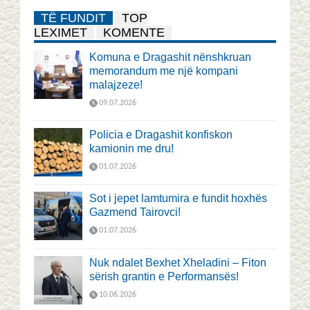
TË FUNDIT
TOP
LEXIMET
KOMENTE
Komuna e Dragashit nënshkruan
memorandum me një kompani
malajzeze!
09.07.2026
Policia e Dragashit konfiskon
kamionin me dru!
01.07.2026
Sot i jepet lamtumira e fundit hoxhës
Gazmend Tairovci!
01.07.2026
Nuk ndalet Bexhet Xheladini – Fiton
sërish grantin e Performansës!
10.06.2026