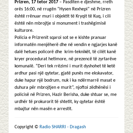
Prizren, 17 tetor 2017
– Pasditen e djeshme, rreth
orës 16:00, në rrugën “Hysen Rexhepi” në Prizren
është rrënuar muri i objektit të Kryqit të Kuq, i cili
është nën mbrojtje si monument i trashëgimisë
kulturore.
Policia e Prizrenit sqaroi sot se e kishte pranuar
informatën menjëherë dhe në vendin e ngjarjes kanë
dalë hetues policorë dhe krim-teknikët, të cilët kanë
kryer procedurat hetimore, në prezencë të zyrtarëve
komunalë. “Deri tek rrëzimi i murit dyshohet të ketë
ardhur pasi një qytetar, gjatë punës me ekskavator,
duke hapur një bodrum, nuk i ka ndërmarrë masat e
duhura për mbrojtjen e murit”, njoftoi zëdhënësi i
policisë në Prizren, Hazir Berisha, duke shtuar se, me
urdhër të prokurorit të shtetit, ky qytetar është
mbajtur nën masën e arrestit.
Copyright ©
Radio SHARRI - Dragash