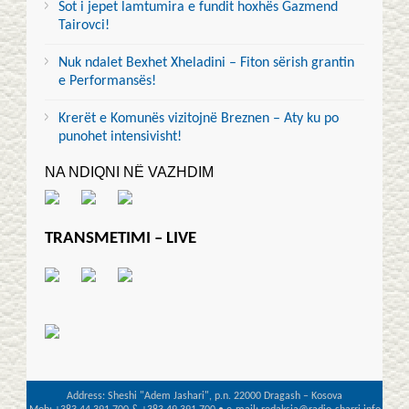
Sot i jepet lamtumira e fundit hoxhës Gazmend
Tairovci!
Nuk ndalet Bexhet Xheladini – Fiton sërish grantin
e Performansës!
Krerët e Komunës vizitojnë Breznen – Aty ku po
punohet intensivisht!
NA NDIQNI NË VAZHDIM
TRANSMETIMI – LIVE
Address: Sheshi "Adem Jashari", p.n. 22000 Dragash – Kosova