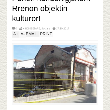
Rrënon objektin
kulturor!
0
• KOMBËTARE
,
Sociale
17.10.2017
A
+
A
-
EMAIL
PRINT