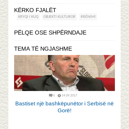
KËRKO FJALËT
KRYQI I KUQ
OBJEKTI KULTUROR
RRËNIMI
PËLQE OSE SHPËRNDAJE
TEMA TË NGJASHME
0
14.09.2017
Bastiset një bashkëpunëtor i Serbisë në
Gorë!