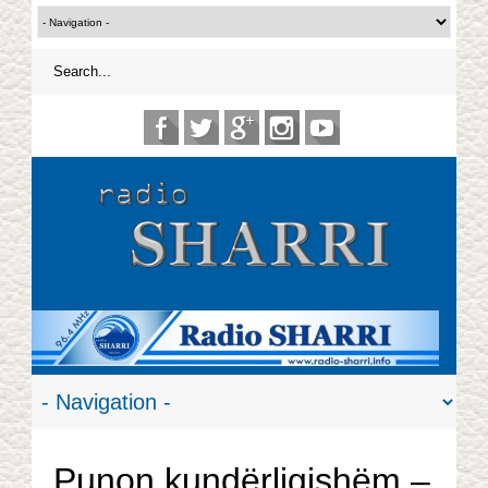
Punon kundërligjshëm –