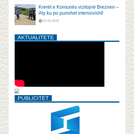
Krerët e Komunës vizitojnë Breznen –
Aty ku po punohet intensivisht!
05.06.2026
AKTUALITETE
PUBLICITET