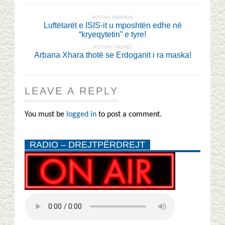
POSTIMI PARAPRAK
Luftëtarët e ISIS-it u mposhtën edhe në
“kryeqytetin” e tyre!
POSTIMI I RADHËS
Arbana Xhara thotë se Erdoganit i ra maska!
LEAVE A REPLY
You must be
logged in
to post a comment.
RADIO – DREJTPËRDREJT