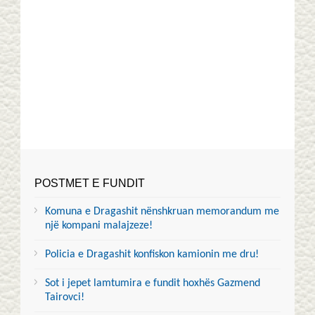
POSTMET E FUNDIT
Komuna e Dragashit nënshkruan memorandum me
një kompani malajzeze!
Policia e Dragashit konfiskon kamionin me dru!
Sot i jepet lamtumira e fundit hoxhës Gazmend
Tairovci!