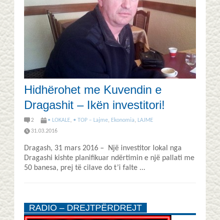
Hidhërohet me Kuvendin e
Dragashit – Ikën investitori!
2
• LOKALE
,
• TOP – Lajme
,
Ekonomia
,
LAJME
31.03.2016
Dragash, 31 mars 2016 – Një investitor lokal nga
Dragashi kishte planifikuar ndërtimin e një pallati me
50 banesa, prej të cilave do t’i falte ...
RADIO – DREJTPËRDREJT