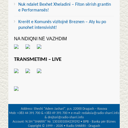
Nuk ndalet Bexhet Xheladini – Fiton sërish grantin
e Performansës!
Krerët e Komunës vizitojnë Breznen – Aty ku po
punohet intensivisht!
NA NDIQNI NË VAZHDIM
TRANSMETIMI – LIVE
Address: Sheshi "Adem Jashari", p.n. 22000 Dragash – Kosova
Mob: +383 44 391 700 & +383 49 391 700 • e-mail: redaksia@radio-sharri.info
& drejtori@radio-sharri.info
Account: N.SH "SHARRI" Nr. 1301001004239292 • BPB - Banka për Biznes
Copyright © 1999 – 2026 • Radio SHARRI - Dragash