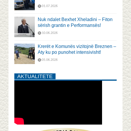
01.07.2026
Nuk ndalet Bexhet Xheladini – Fiton
sërish grantin e Performansës!
10.06.2026
Krerët e Komunës vizitojnë Breznen –
Aty ku po punohet intensivisht!
05.06.2026
AKTUALITETE