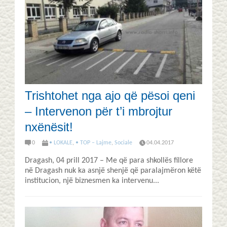
Trishtohet nga ajo që pësoi qeni
– Intervenon për t’i mbrojtur
nxënësit!
0
• LOKALE
,
• TOP – Lajme
,
Sociale
04.04.2017
Dragash, 04 prill 2017 – Me që para shkollës fillore
në Dragash nuk ka asnjë shenjë që paralajmëron këtë
institucion, një biznesmen ka intervenu...