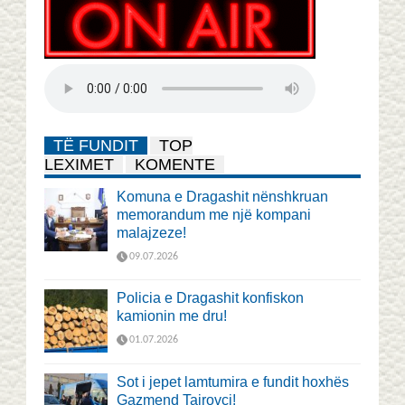
TË FUNDIT
TOP
LEXIMET
KOMENTE
Komuna e Dragashit nënshkruan
memorandum me një kompani
malajzeze!
09.07.2026
Policia e Dragashit konfiskon
kamionin me dru!
01.07.2026
Sot i jepet lamtumira e fundit hoxhës
Gazmend Tairovci!