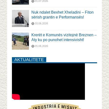
01.07.2026
Nuk ndalet Bexhet Xheladini – Fiton
sërish grantin e Performansës!
10.06.2026
Krerët e Komunës vizitojnë Breznen –
Aty ku po punohet intensivisht!
05.06.2026
AKTUALITETE