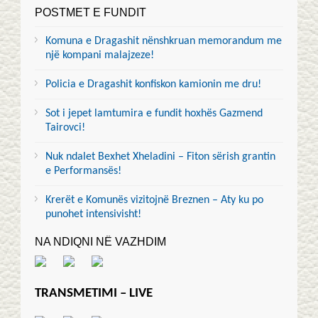
POSTMET E FUNDIT
Komuna e Dragashit nënshkruan memorandum me
një kompani malajzeze!
Policia e Dragashit konfiskon kamionin me dru!
Sot i jepet lamtumira e fundit hoxhës Gazmend
Tairovci!
Nuk ndalet Bexhet Xheladini – Fiton sërish grantin
e Performansës!
Krerët e Komunës vizitojnë Breznen – Aty ku po
punohet intensivisht!
NA NDIQNI NË VAZHDIM
TRANSMETIMI – LIVE