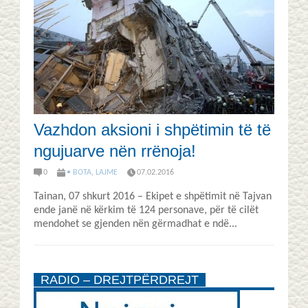
Vazhdon aksioni i shpëtimin të të
ngujuarve nën rrënoja!
0
• BOTA
,
LAJME
07.02.2016
Tainan, 07 shkurt 2016 – Ekipet e shpëtimit në Tajvan
ende janë në kërkim të 124 personave, për të cilët
mendohet se gjenden nën gërmadhat e ndë...
RADIO – DREJTPËRDREJT