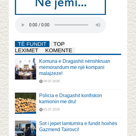
TË FUNDIT
TOP
LEXIMET
KOMENTE
Komuna e Dragashit nënshkruan
memorandum me një kompani
malajzeze!
09.07.2026
Policia e Dragashit konfiskon
kamionin me dru!
01.07.2026
Sot i jepet lamtumira e fundit hoxhës
Gazmend Tairovci!