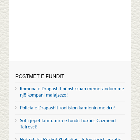
POSTMET E FUNDIT
Komuna e Dragashit nënshkruan memorandum me
një kompani malajzeze!
Policia e Dragashit konfiskon kamionin me dru!
Sot i jepet lamtumira e fundit hoxhës Gazmend
Tairovci!