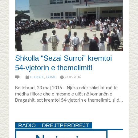
Shkolla “Sezai Surroi” kremtoi
54-vjetorin e themelimit!
0
• LOKALE
,
LAJME
23.05.2016
Bellobrad, 23 maj 2016 – Njëra ndër shkollat më të
mëdha fillore dhe e mesme e ulët në komunën e
Dragashit, sot kremtoi 54-vjetorin e themelimit, si d...
RADIO – DREJTPËRDREJT