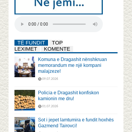
TË FUNDIT
TOP
LEXIMET
KOMENTE
Komuna e Dragashit nënshkruan
memorandum me një kompani
malajzeze!
09.07.2026
Policia e Dragashit konfiskon
kamionin me dru!
01.07.2026
Sot i jepet lamtumira e fundit hoxhës
Gazmend Tairovci!