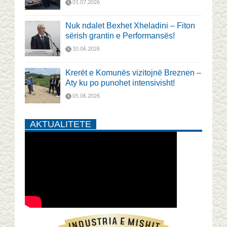
01.07.2026
Nuk ndalet Bexhet Xheladini – Fiton
sërish grantin e Performansës!
10.06.2026
Krerët e Komunës vizitojnë Breznen –
Aty ku po punohet intensivisht!
05.06.2026
AKTUALITETE