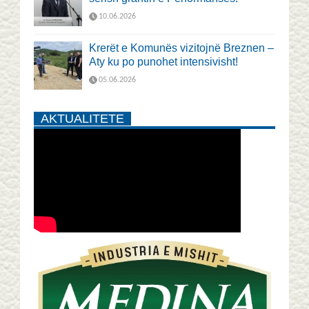
10.06.2026
Krerët e Komunës vizitojnë Breznen –
Aty ku po punohet intensivisht!
05.06.2026
AKTUALITETE