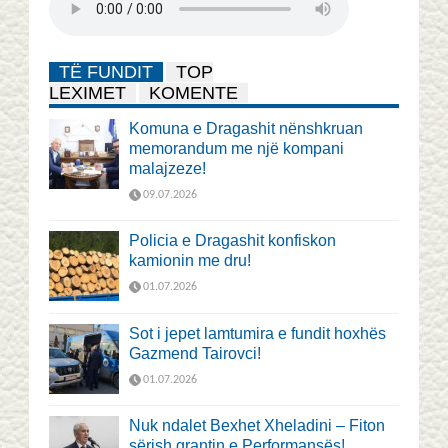
TË FUNDIT
TOP
LEXIMET
KOMENTE
Komuna e Dragashit nënshkruan
memorandum me një kompani
malajzeze!
09.07.2026
Policia e Dragashit konfiskon
kamionin me dru!
01.07.2026
Sot i jepet lamtumira e fundit hoxhës
Gazmend Tairovci!
01.07.2026
Nuk ndalet Bexhet Xheladini – Fiton
sërish grantin e Performansës!