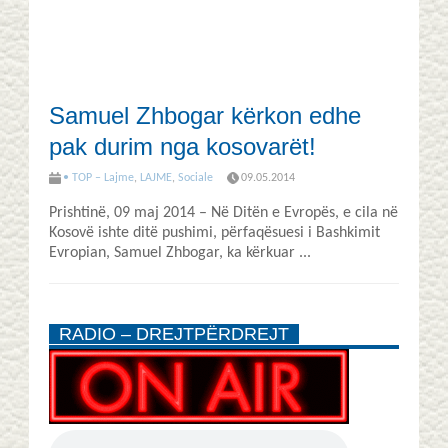
Samuel Zhbogar kërkon edhe
pak durim nga kosovarët!
• TOP – Lajme
,
LAJME
,
Sociale
09.05.2014
Prishtinë, 09 maj 2014 – Në Ditën e Evropës, e cila në
Kosovë ishte ditë pushimi, përfaqësuesi i Bashkimit
Evropian, Samuel Zhbogar, ka kërkuar ...
RADIO – DREJTPËRDREJT