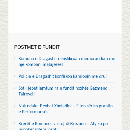
POSTMET E FUNDIT
Komuna e Dragashit nënshkruan memorandum me
një kompani malajzeze!
Policia e Dragashit konfiskon kamionin me dru!
Sot i jepet lamtumira e fundit hoxhës Gazmend
Tairovci!
Nuk ndalet Bexhet Xheladini – Fiton sërish grantin
e Performansës!
Krerët e Komunës vizitojnë Breznen – Aty ku po
punohet intensivisht!