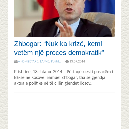
Zhbogar: “Nuk ka krizë, kemi
vetëm një proces demokratik”
• KOMBËTARE
,
LAJME
,
Politika
13.09.2014
Prishtinë, 13 shtator 2014 – Përfaqësuesi i posaçëm i
BE-së në Kosovë, Samuel Zhbogar, tha se gjendja
aktuale politike në të cilën gjendet Kosov...