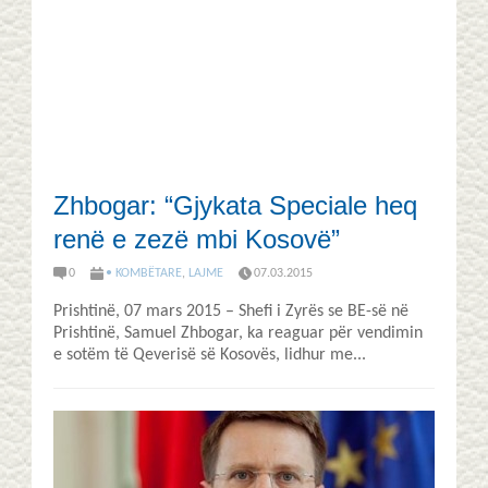
Zhbogar: “Gjykata Speciale heq
renë e zezë mbi Kosovë”
0
• KOMBËTARE
,
LAJME
07.03.2015
Prishtinë, 07 mars 2015 – Shefi i Zyrës se BE-së në
Prishtinë, Samuel Zhbogar, ka reaguar për vendimin
e sotëm të Qeverisë së Kosovës, lidhur me...