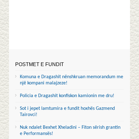
POSTMET E FUNDIT
Komuna e Dragashit nënshkruan memorandum me
një kompani malajzeze!
Policia e Dragashit konfiskon kamionin me dru!
Sot i jepet lamtumira e fundit hoxhës Gazmend
Tairovci!
Nuk ndalet Bexhet Xheladini – Fiton sërish grantin
e Performansës!