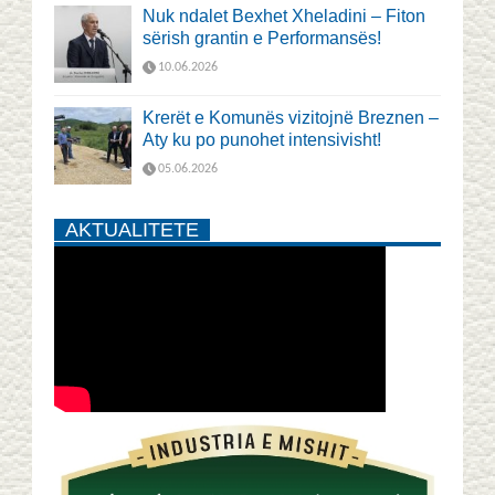
Nuk ndalet Bexhet Xheladini – Fiton
sërish grantin e Performansës!
10.06.2026
Krerët e Komunës vizitojnë Breznen –
Aty ku po punohet intensivisht!
05.06.2026
AKTUALITETE