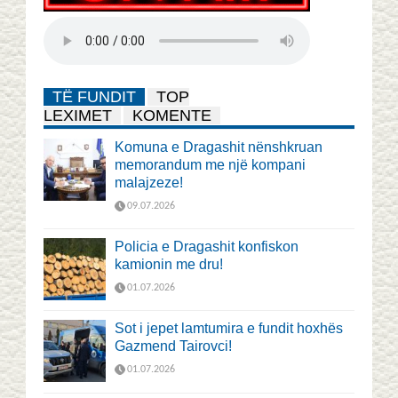
TË FUNDIT
TOP
LEXIMET
KOMENTE
Komuna e Dragashit nënshkruan
memorandum me një kompani
malajzeze!
09.07.2026
Policia e Dragashit konfiskon
kamionin me dru!
01.07.2026
Sot i jepet lamtumira e fundit hoxhës
Gazmend Tairovci!
01.07.2026