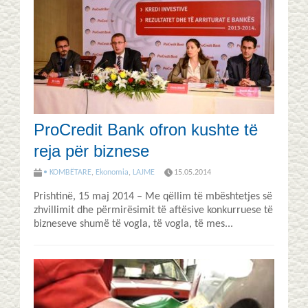
ProCredit Bank ofron kushte të
reja për biznese
• KOMBËTARE
,
Ekonomia
,
LAJME
15.05.2014
Prishtinë, 15 maj 2014 – Me qëllim të mbështetjes së
zhvillimit dhe përmirësimit të aftësive konkurruese të
bizneseve shumë të vogla, të vogla, të mes...