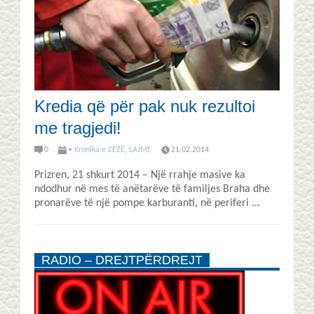
Kredia që për pak nuk rezultoi
me tragjedi!
0
• Kronika e ZEZË
,
LAJME
21.02.2014
Prizren, 21 shkurt 2014 – Një rrahje masive ka
ndodhur në mes të anëtarëve të familjes Braha dhe
pronarëve të një pompe karburanti, në periferi ...
RADIO – DREJTPËRDREJT