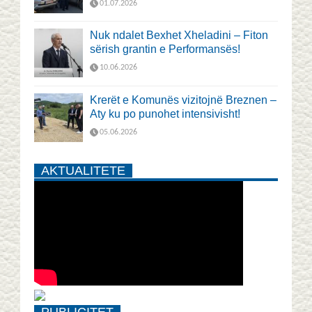
01.07.2026
Nuk ndalet Bexhet Xheladini – Fiton
sërish grantin e Performansës!
10.06.2026
Krerët e Komunës vizitojnë Breznen –
Aty ku po punohet intensivisht!
05.06.2026
AKTUALITETE
PUBLICITET