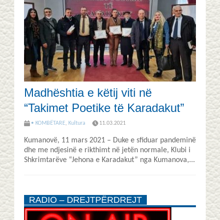
Madhështia e këtij viti në
“Takimet Poetike të Karadakut”
• KOMBËTARE
,
Kultura
11.03.2021
Kumanovë, 11 mars 2021 – Duke e sfiduar pandeminë
dhe me ndjesinë e rikthimt në jetën normale, Klubi i
Shkrimtarëve “Jehona e Karadakut” nga Kumanova,...
RADIO – DREJTPËRDREJT