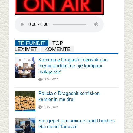
TË FUNDIT
TOP
LEXIMET
KOMENTE
Komuna e Dragashit nënshkruan
memorandum me një kompani
malajzeze!
09.07.2026
Policia e Dragashit konfiskon
kamionin me dru!
01.07.2026
Sot i jepet lamtumira e fundit hoxhës
Gazmend Tairovci!