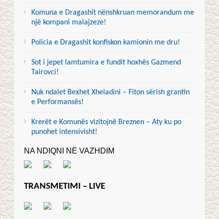
Komuna e Dragashit nënshkruan memorandum me
një kompani malajzeze!
Policia e Dragashit konfiskon kamionin me dru!
Sot i jepet lamtumira e fundit hoxhës Gazmend
Tairovci!
Nuk ndalet Bexhet Xheladini – Fiton sërish grantin
e Performansës!
Krerët e Komunës vizitojnë Breznen – Aty ku po
punohet intensivisht!
NA NDIQNI NË VAZHDIM
TRANSMETIMI – LIVE