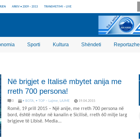
RJEN
ARKIV • 2009 – 2013
TRANSMETIMI – LIVE
onomia
Sporti
Kultura
Shëndeti
Reportazhe
Në brigjet e Italisë mbytet anija me
rreth 700 persona!
0
• BOTA
,
• TOP – Lajme
,
LAJME
19.04.2015
Romë, 19 prill 2015 – Një anije, me rreth 700 persona në
bord, është mbytur në kanalin e Sicilisë, rreth 60 milje larg
brigjeve të Libisë. Media...