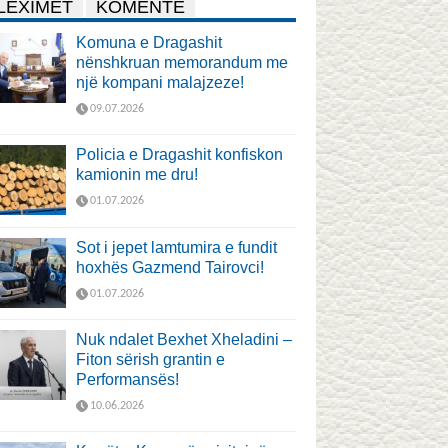
LEXIMET
KOMENTE
Komuna e Dragashit
nënshkruan memorandum me
një kompani malajzeze!
09.07.2026
Policia e Dragashit konfiskon
kamionin me dru!
01.07.2026
Sot i jepet lamtumira e fundit
hoxhës Gazmend Tairovci!
01.07.2026
Nuk ndalet Bexhet Xheladini –
Fiton sërish grantin e
Performansës!
10.06.2026