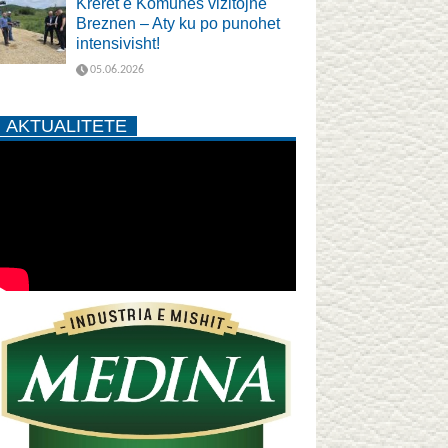
Krerët e Komunës vizitojnë
Breznen – Aty ku po punohet
intensivisht!
05.06.2026
AKTUALITETE