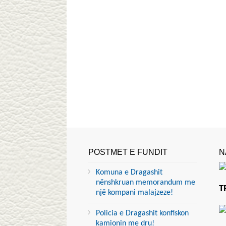
POSTMET E FUNDIT
N
Komuna e Dragashit
nënshkruan memorandum me
T
një kompani malajzeze!
Policia e Dragashit konfiskon
kamionin me dru!