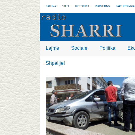
BALLINA
STAFI
HISTORIKU
MARKETING
RAPORTO NGJA
Lajme
Sociale
Politika
Ek
Shpallje!