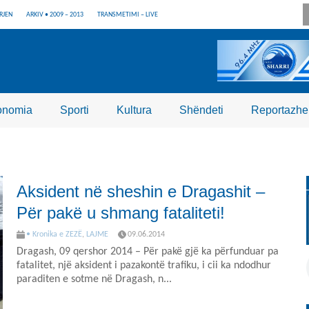
RJEN
ARKIV • 2009 – 2013
TRANSMETIMI – LIVE
onomia
Sporti
Kultura
Shëndeti
Reportazhe
Aksident në sheshin e Dragashit –
Për pakë u shmang fataliteti!
• Kronika e ZEZË
,
LAJME
09.06.2014
Dragash, 09 qershor 2014 – Për pakë gjë ka përfunduar pa
fatalitet, një aksident i pazakontë trafiku, i cii ka ndodhur
paraditen e sotme në Dragash, n...