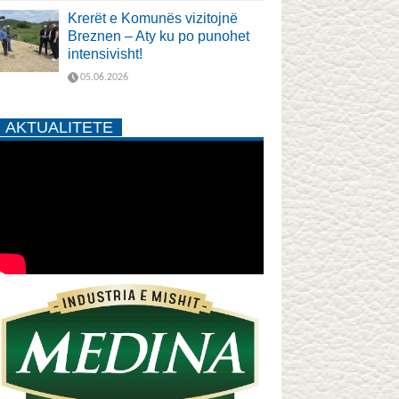
Krerët e Komunës vizitojnë
Breznen – Aty ku po punohet
intensivisht!
05.06.2026
AKTUALITETE