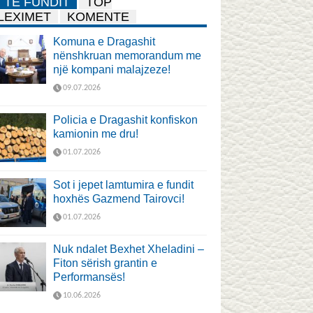
TË FUNDIT
TOP
LEXIMET
KOMENTE
Komuna e Dragashit
nënshkruan memorandum me
një kompani malajzeze!
09.07.2026
Policia e Dragashit konfiskon
kamionin me dru!
01.07.2026
Sot i jepet lamtumira e fundit
hoxhës Gazmend Tairovci!
01.07.2026
Nuk ndalet Bexhet Xheladini –
Fiton sërish grantin e
Performansës!
10.06.2026