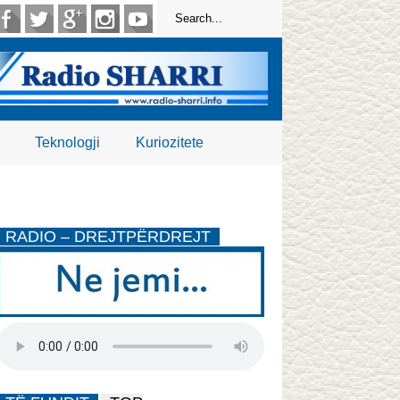
Teknologji
Kuriozitete
RADIO – DREJTPËRDREJT