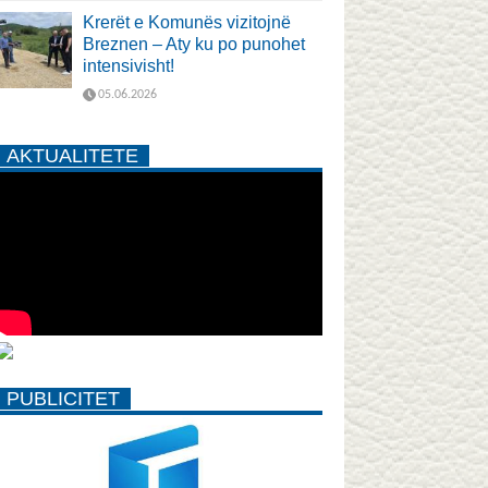
Krerët e Komunës vizitojnë
Breznen – Aty ku po punohet
intensivisht!
05.06.2026
AKTUALITETE
PUBLICITET