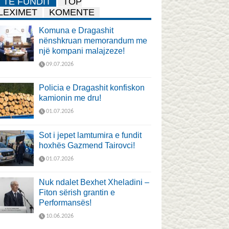
TË FUNDIT
TOP
LEXIMET
KOMENTE
Komuna e Dragashit
nënshkruan memorandum me
një kompani malajzeze!
09.07.2026
Policia e Dragashit konfiskon
kamionin me dru!
01.07.2026
Sot i jepet lamtumira e fundit
hoxhës Gazmend Tairovci!
01.07.2026
Nuk ndalet Bexhet Xheladini –
Fiton sërish grantin e
Performansës!
10.06.2026