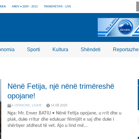
RJEN
ARKIV • 2009 – 2013
TRANSMETIMI – LIVE
onomia
Sporti
Kultura
Shëndeti
Reportazhe
Nënë Fetija, një nënë trimëreshë
opojane!
• OPINIONE
,
LAJME
14.08.2020
Nga: Mr. Enver BATIU • Nënë Fetija opojane, u rrit dhe u
plak, duke rritur dhe edukuar fëmijët e saj dhe duke i
shërbyer atdheut të vet. Ajo u lind më...