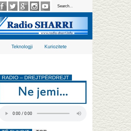
Teknologji
Kuriozitete
RADIO – DREJTPËRDREJT