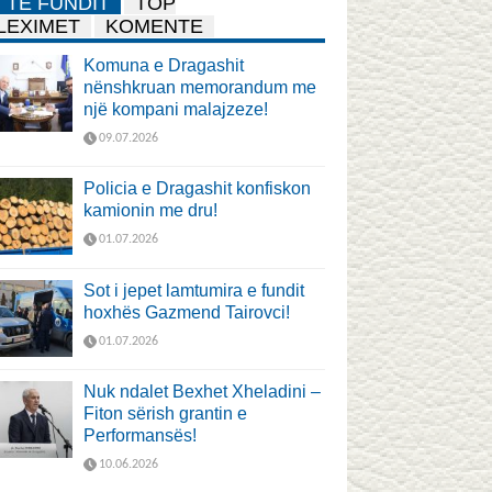
TË FUNDIT
TOP
LEXIMET
KOMENTE
Komuna e Dragashit
nënshkruan memorandum me
një kompani malajzeze!
09.07.2026
Policia e Dragashit konfiskon
kamionin me dru!
01.07.2026
Sot i jepet lamtumira e fundit
hoxhës Gazmend Tairovci!
01.07.2026
Nuk ndalet Bexhet Xheladini –
Fiton sërish grantin e
Performansës!
10.06.2026