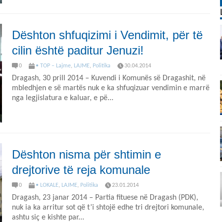
Dështon shfuqizimi i Vendimit, për të
cilin është paditur Jenuzi!
0
• TOP – Lajme
,
LAJME
,
Politika
30.04.2014
Dragash, 30 prill 2014 – Kuvendi i Komunës së Dragashit, në
mbledhjen e së martës nuk e ka shfuqizuar vendimin e marrë
nga legjislatura e kaluar, e pë...
Dështon nisma për shtimin e
drejtorive të reja komunale
0
• LOKALE
,
LAJME
,
Politika
23.01.2014
Dragash, 23 janar 2014 – Partia fituese në Dragash (PDK),
nuk ia ka arritur sot që t’i shtojë edhe tri drejtori komunale,
ashtu siç e kishte par...