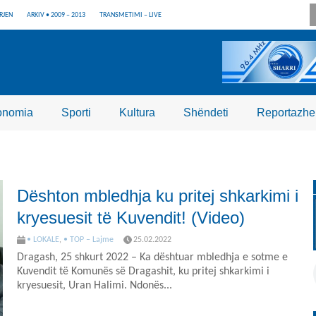
RJEN
ARKIV • 2009 – 2013
TRANSMETIMI – LIVE
onomia
Sporti
Kultura
Shëndeti
Reportazhe
Dështon mbledhja ku pritej shkarkimi i
kryesuesit të Kuvendit! (Video)
• LOKALE
,
• TOP – Lajme
25.02.2022
Dragash, 25 shkurt 2022 – Ka dështuar mbledhja e sotme e
Kuvendit të Komunës së Dragashit, ku pritej shkarkimi i
kryesuesit, Uran Halimi. Ndonës...