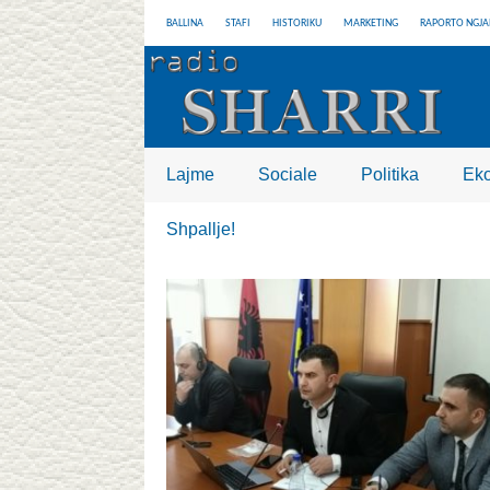
BALLINA
STAFI
HISTORIKU
MARKETING
RAPORTO NGJA
Lajme
Sociale
Politika
Ek
Shpallje!