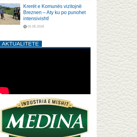
Krerët e Komunës vizitojnë
Breznen – Aty ku po punohet
intensivisht!
05.06.2026
AKTUALITETE