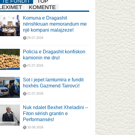
TË FUNDIT
TOP
LEXIMET
KOMENTE
Komuna e Dragashit
nënshkruan memorandum me
një kompani malajzeze!
09.07.2026
Policia e Dragashit konfiskon
kamionin me dru!
01.07.2026
Sot i jepet lamtumira e fundit
hoxhës Gazmend Tairovci!
01.07.2026
Nuk ndalet Bexhet Xheladini –
Fiton sërish grantin e
Performansës!
10.06.2026