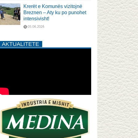
Krerët e Komunës vizitojnë
Breznen – Aty ku po punohet
intensivisht!
05.06.2026
AKTUALITETE