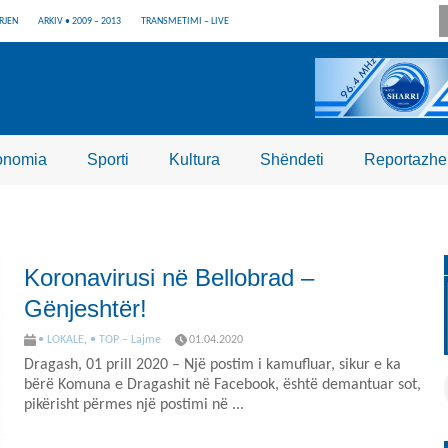
RJEN
ARKIV • 2009 – 2013
TRANSMETIMI – LIVE
onomia
Sporti
Kultura
Shëndeti
Reportazhe
Koronavirusi në Bellobrad –
Gënjeshtër!
• LOKALE
,
• TOP – Lajme
01.04.2020
Dragash, 01 prill 2020 – Një postim i kamufluar, sikur e ka
bërë Komuna e Dragashit në Facebook, është demantuar sot,
pikërisht përmes një postimi në ...