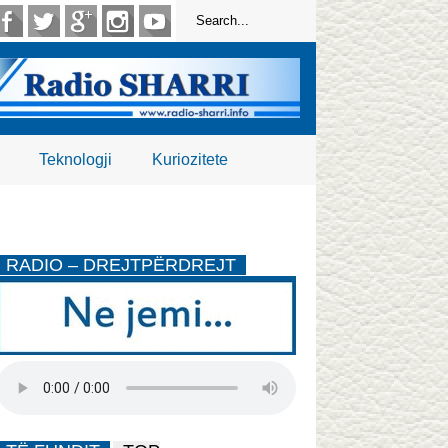
Teknologji
Kuriozitete
RADIO – DREJTPËRDREJT