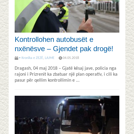
Kontrollohen autobusët e
nxënësve – Gjendet pak drogë!
• Kronika e ZEZË
,
LAJME
04.05.2018
Dragash, 04 maj 2018 – Gjatë kësaj jave, policia nga
rajoni i Prizrenit ka zbatuar një plan operativ, i cili ka
pasur për qellim kontrollimin e ...