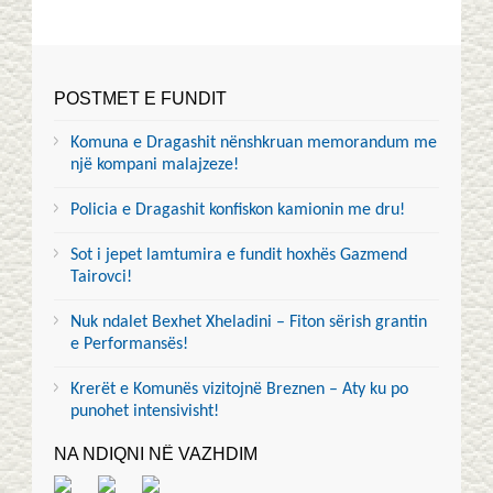
POSTMET E FUNDIT
Komuna e Dragashit nënshkruan memorandum me
një kompani malajzeze!
Policia e Dragashit konfiskon kamionin me dru!
Sot i jepet lamtumira e fundit hoxhës Gazmend
Tairovci!
Nuk ndalet Bexhet Xheladini – Fiton sërish grantin
e Performansës!
Krerët e Komunës vizitojnë Breznen – Aty ku po
punohet intensivisht!
NA NDIQNI NË VAZHDIM