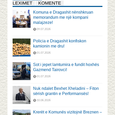
LEXIMET
KOMENTE
Komuna e Dragashit nënshkruan
memorandum me një kompani
malajzeze!
09.07.2026
Policia e Dragashit konfiskon
kamionin me dru!
01.07.2026
Sot i jepet lamtumira e fundit hoxhës
Gazmend Tairovci!
01.07.2026
Nuk ndalet Bexhet Xheladini – Fiton
sërish grantin e Performansës!
10.06.2026
Krerët e Komunës vizitojnë Breznen –