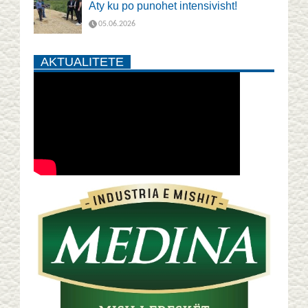
Aty ku po punohet intensivisht!
05.06.2026
AKTUALITETE