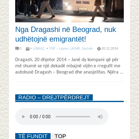
Nga Dragashi në Beograd, nuk
udhëtojnë emigrantët!
0
• LOKALE
,
• TOP – Lajme
,
LAJME
,
Sociale
20.12.2014
Dragash, 20 dhjetor 2014 – Janë dy kompani që për
më shumë se një dekadë mbajnë vijën e rregullt me
autobusë Dragash – Beograd dhe anasjelltas. Njëra ...
RADIO – DREJTPËRDREJT
TË FUNDIT
TOP