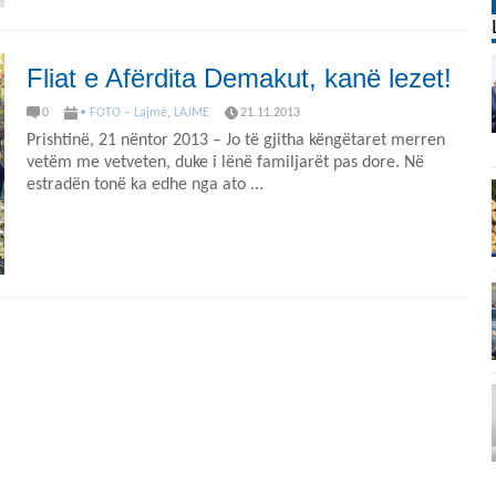
Fliat e Afërdita Demakut, kanë lezet!
0
• FOTO – Lajme
,
LAJME
21.11.2013
Prishtinë, 21 nëntor 2013 – Jo të gjitha këngëtaret merren
vetëm me vetveten, duke i lënë familjarët pas dore. Në
estradën tonë ka edhe nga ato ...