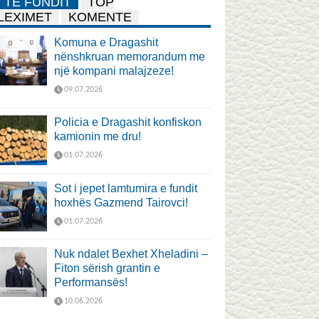
TË FUNDIT
TOP
LEXIMET
KOMENTE
Komuna e Dragashit
nënshkruan memorandum me
një kompani malajzeze!
09.07.2026
Policia e Dragashit konfiskon
kamionin me dru!
01.07.2026
Sot i jepet lamtumira e fundit
hoxhës Gazmend Tairovci!
01.07.2026
Nuk ndalet Bexhet Xheladini –
Fiton sërish grantin e
Performansës!
10.06.2026