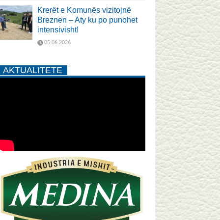
Krerët e Komunës vizitojnë
Breznen – Aty ku po punohet
intensivisht!
05.06.2026
AKTUALITETE