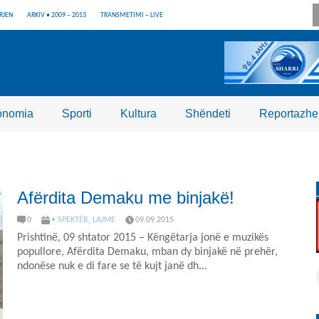
RJEN
ARKIV • 2009 – 2013
TRANSMETIMI – LIVE
onomia
Sporti
Kultura
Shëndeti
Reportazhe
Afërdita Demaku me binjakë!
0
• SPEKTËR
,
LAJME
09.09.2015
Prishtinë, 09 shtator 2015 – Këngëtarja jonë e muzikës
popullore, Afërdita Demaku, mban dy binjakë në prehër,
ndonëse nuk e di fare se të kujt janë dh...