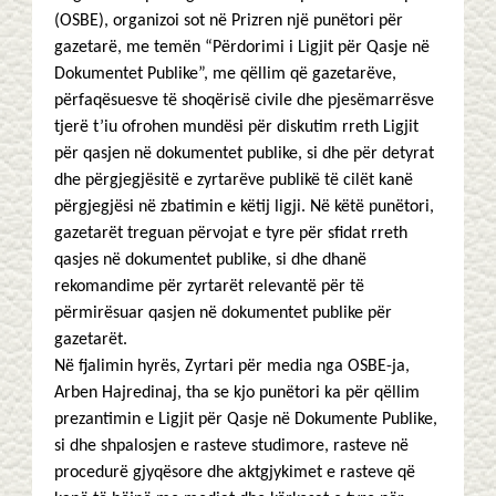
(OSBE), organizoi sot në Prizren një punëtori për
gazetarë, me temën “Përdorimi i Ligjit për Qasje në
Dokumentet Publike”, me qëllim që gazetarëve,
përfaqësuesve të shoqërisë civile dhe pjesëmarrësve
tjerë t’iu ofrohen mundësi për diskutim rreth Ligjit
për qasjen në dokumentet publike, si dhe për detyrat
dhe përgjegjësitë e zyrtarëve publikë të cilët kanë
përgjegjësi në zbatimin e këtij ligji. Në këtë punëtori,
gazetarët treguan përvojat e tyre për sfidat rreth
qasjes në dokumentet publike, si dhe dhanë
rekomandime për zyrtarët relevantë për të
përmirësuar qasjen në dokumentet publike për
gazetarët.
Në fjalimin hyrës, Zyrtari për media nga OSBE-ja,
Arben Hajredinaj, tha se kjo punëtori ka për qëllim
prezantimin e Ligjit për Qasje në Dokumente Publike,
si dhe shpalosjen e rasteve studimore, rasteve në
procedurë gjyqësore dhe aktgjykimet e rasteve që