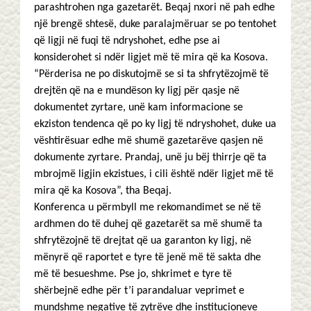
parashtrohen nga gazetarët. Beqaj nxori në pah edhe
një brengë shtesë, duke paralajmëruar se po tentohet
që ligji në fuqi të ndryshohet, edhe pse ai
konsiderohet si ndër ligjet më të mira që ka Kosova.
“Përderisa ne po diskutojmë se si ta shfrytëzojmë të
drejtën që na e mundëson ky ligj për qasje në
dokumentet zyrtare, unë kam informacione se
ekziston tendenca që po ky ligj të ndryshohet, duke ua
vështirësuar edhe më shumë gazetarëve qasjen në
dokumente zyrtare. Prandaj, unë ju bëj thirrje që ta
mbrojmë ligjin ekzistues, i cili është ndër ligjet më të
mira që ka Kosova”, tha Beqaj.
Konferenca u përmbyll me rekomandimet se në të
ardhmen do të duhej që gazetarët sa më shumë ta
shfrytëzojnë të drejtat që ua garanton ky ligj, në
mënyrë që raportet e tyre të jenë më të sakta dhe
më të besueshme. Pse jo, shkrimet e tyre të
shërbejnë edhe për t’i parandaluar veprimet e
mundshme negative të zytrëve dhe institucioneve