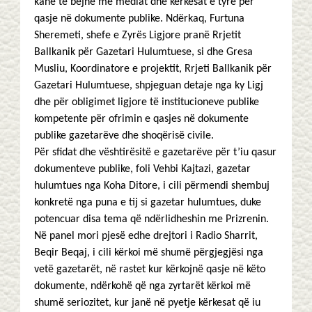
kanë të bëjnë me mediat dhe kërkesat e tyre për
qasje në dokumente publike. Ndërkaq, Furtuna
Sheremeti, shefe e Zyrës Ligjore pranë Rrjetit
Ballkanik për Gazetari Hulumtuese, si dhe Gresa
Musliu, Koordinatore e projektit, Rrjeti Ballkanik për
Gazetari Hulumtuese, shpjeguan detaje nga ky Ligj
dhe për obligimet ligjore të institucioneve publike
kompetente për ofrimin e qasjes në dokumente
publike gazetarëve dhe shoqërisë civile.
Për sfidat dhe vështirësitë e gazetarëve për t’iu qasur
dokumenteve publike, foli Vehbi Kajtazi, gazetar
hulumtues nga Koha Ditore, i cili përmendi shembuj
konkretë nga puna e tij si gazetar hulumtues, duke
potencuar disa tema që ndërlidheshin me Prizrenin.
Në panel mori pjesë edhe drejtori i Radio Sharrit,
Beqir Beqaj, i cili kërkoi më shumë përgjegjësi nga
vetë gazetarët, në rastet kur kërkojnë qasje në këto
dokumente, ndërkohë që nga zyrtarët kërkoi më
shumë seriozitet, kur janë në pyetje kërkesat që iu