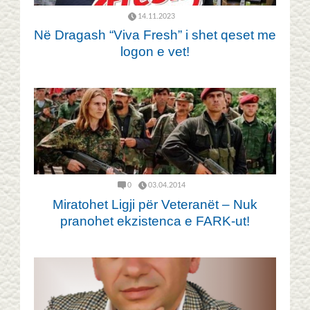
14.11.2023
Në Dragash “Viva Fresh” i shet qeset me
logon e vet!
0
03.04.2014
Miratohet Ligji për Veteranët – Nuk
pranohet ekzistenca e FARK-ut!