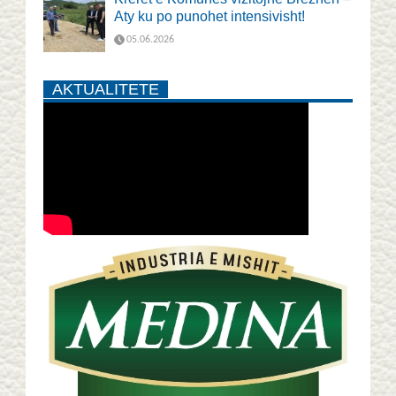
Aty ku po punohet intensivisht!
05.06.2026
AKTUALITETE