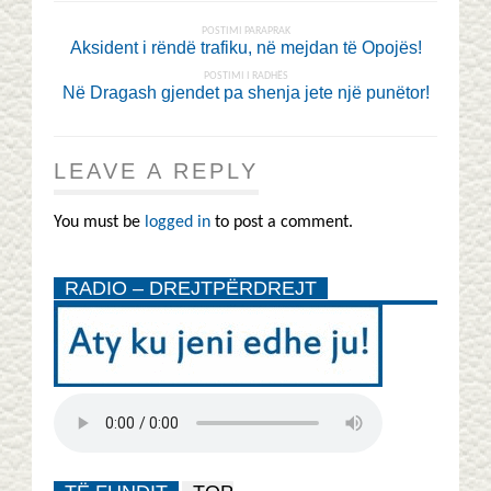
POSTIMI PARAPRAK
Aksident i rëndë trafiku, në mejdan të Opojës!
POSTIMI I RADHËS
Në Dragash gjendet pa shenja jete një punëtor!
LEAVE A REPLY
You must be
logged in
to post a comment.
RADIO – DREJTPËRDREJT