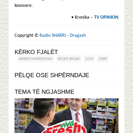
kosovare.
• Kronika –
TV OPINION
Copyright ©
Radio SHARRI - Dragash
KËRKO FJALËT
ARBEN HAJREDINAJ
BEQIR BEQAJ
LIGJI
OSBE
PËLQE OSE SHPËRNDAJE
TEMA TË NGJASHME