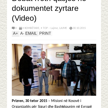
dokumentet zyrtare
(Video)
0
• KOMBËTARE
,
• TOP – Lajme
,
LAJME
30.10.2015
A
+
A
-
EMAIL
PRINT
Prizren, 30 tetor 2015
– Misioni në Kosovë i
Organizatës për Siguri dhe Bashkëpunim në Evropë