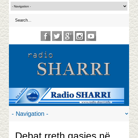
Debat rreth qasjes në