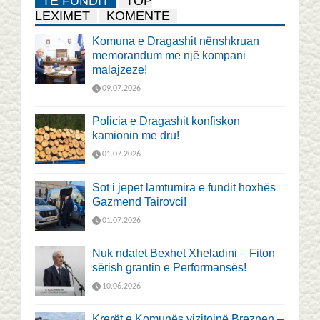
TË FUNDIT
TOP
LEXIMET
KOMENTE
Komuna e Dragashit nënshkruan
memorandum me një kompani
malajzeze!
09.07.2026
Policia e Dragashit konfiskon
kamionin me dru!
01.07.2026
Sot i jepet lamtumira e fundit hoxhës
Gazmend Tairovci!
01.07.2026
Nuk ndalet Bexhet Xheladini – Fiton
sërish grantin e Performansës!
10.06.2026
Krerët e Komunës vizitojnë Breznen –