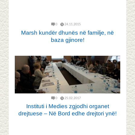
0
24.11.2015
Marsh kundër dhunës në familje, në
baza gjinore!
0
25.02.2017
Instituti i Medies zgjodhi organet
drejtuese – Në Bord edhe drejtori ynë!