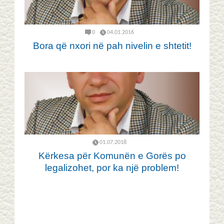
0
04.01.2016
Bora që nxori në pah nivelin e shtetit!
01.07.2018
Kërkesa për Komunën e Gorës po
legalizohet, por ka një problem!