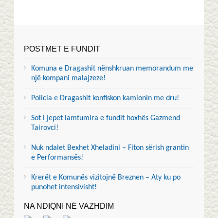
POSTMET E FUNDIT
Komuna e Dragashit nënshkruan memorandum me
një kompani malajzeze!
Policia e Dragashit konfiskon kamionin me dru!
Sot i jepet lamtumira e fundit hoxhës Gazmend
Tairovci!
Nuk ndalet Bexhet Xheladini – Fiton sërish grantin
e Performansës!
Krerët e Komunës vizitojnë Breznen – Aty ku po
punohet intensivisht!
NA NDIQNI NË VAZHDIM