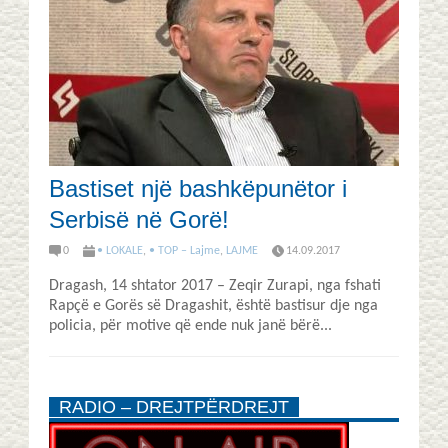
Bastiset një bashkëpunëtor i
Serbisë në Gorë!
0
• LOKALE
,
• TOP – Lajme
,
LAJME
14.09.2017
Dragash, 14 shtator 2017 – Zeqir Zurapi, nga fshati
Rapçë e Gorës së Dragashit, është bastisur dje nga
policia, për motive që ende nuk janë bërë...
RADIO – DREJTPËRDREJT