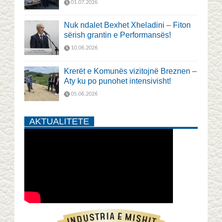
01.07.2026
Nuk ndalet Bexhet Xheladini – Fiton
sërish grantin e Performansës!
10.06.2026
Krerët e Komunës vizitojnë Breznen –
Aty ku po punohet intensivisht!
05.06.2026
AKTUALITETE