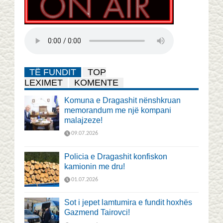
TË FUNDIT
TOP
LEXIMET
KOMENTE
Komuna e Dragashit nënshkruan
memorandum me një kompani
malajzeze!
09.07.2026
Policia e Dragashit konfiskon
kamionin me dru!
01.07.2026
Sot i jepet lamtumira e fundit hoxhës
Gazmend Tairovci!