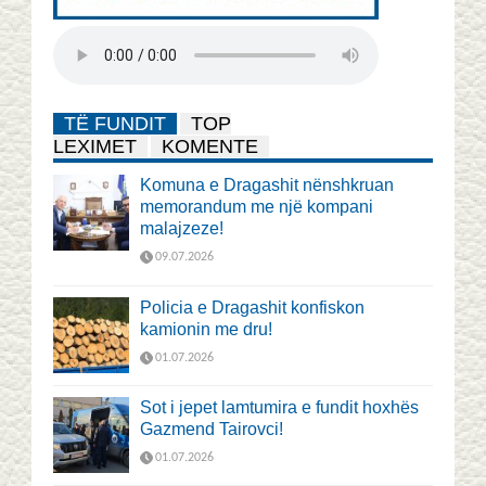
TË FUNDIT
TOP
LEXIMET
KOMENTE
Komuna e Dragashit nënshkruan
memorandum me një kompani
malajzeze!
09.07.2026
Policia e Dragashit konfiskon
kamionin me dru!
01.07.2026
Sot i jepet lamtumira e fundit hoxhës
Gazmend Tairovci!
01.07.2026