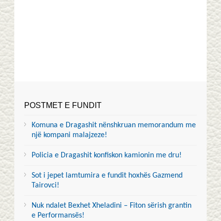
POSTMET E FUNDIT
Komuna e Dragashit nënshkruan memorandum me
një kompani malajzeze!
Policia e Dragashit konfiskon kamionin me dru!
Sot i jepet lamtumira e fundit hoxhës Gazmend
Tairovci!
Nuk ndalet Bexhet Xheladini – Fiton sërish grantin
e Performansës!