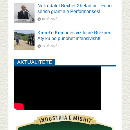
Nuk ndalet Bexhet Xheladini – Fiton
sërish grantin e Performansës!
10.06.2026
Krerët e Komunës vizitojnë Breznen –
Aty ku po punohet intensivisht!
05.06.2026
AKTUALITETE