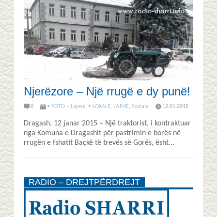
Njerëzore – Një rrugë e dy punë!
0
• FOTO – Lajme
,
• LOKALE
,
LAJME
,
Sociale
12.01.2015
Dragash, 12 janar 2015 – Një traktorist, i kontraktuar
nga Komuna e Dragashit për pastrimin e borës në
rrugën e fshatit Baçkë të trevës së Gorës, ësht...
RADIO – DREJTPËRDREJT