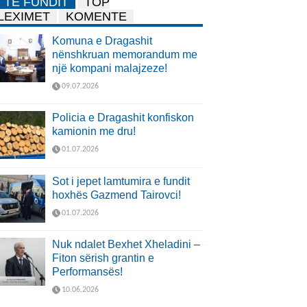
TË FUNDIT
TOP
LEXIMET
KOMENTE
Komuna e Dragashit
nënshkruan memorandum me
një kompani malajzeze!
09.07.2026
Policia e Dragashit konfiskon
kamionin me dru!
01.07.2026
Sot i jepet lamtumira e fundit
hoxhës Gazmend Tairovci!
01.07.2026
Nuk ndalet Bexhet Xheladini –
Fiton sërish grantin e
Performansës!
10.06.2026