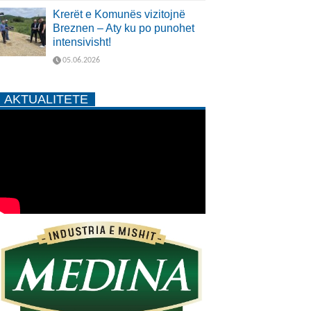
Krerët e Komunës vizitojnë
Breznen – Aty ku po punohet
intensivisht!
05.06.2026
AKTUALITETE