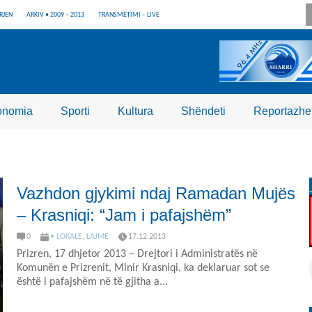
RJEN
ARKIV • 2009 – 2013
TRANSMETIMI – LIVE
onomia
Sporti
Kultura
Shëndeti
Reportazhe
Vazhdon gjykimi ndaj Ramadan Mujës
– Krasniqi: “Jam i pafajshëm”
0
• LOKALE
,
LAJME
17.12.2013
Prizren, 17 dhjetor 2013 – Drejtori i Administratës në
Komunën e Prizrenit, Minir Krasniqi, ka deklaruar sot se
është i pafajshëm në të gjitha a...