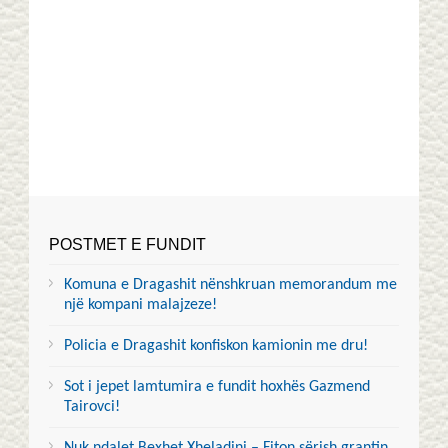
POSTMET E FUNDIT
Komuna e Dragashit nënshkruan memorandum me
një kompani malajzeze!
Policia e Dragashit konfiskon kamionin me dru!
Sot i jepet lamtumira e fundit hoxhës Gazmend
Tairovci!