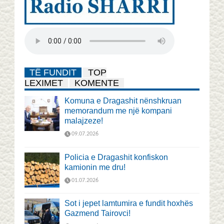
TË FUNDIT
TOP
LEXIMET
KOMENTE
Komuna e Dragashit nënshkruan
memorandum me një kompani
malajzeze!
09.07.2026
Policia e Dragashit konfiskon
kamionin me dru!
01.07.2026
Sot i jepet lamtumira e fundit hoxhës
Gazmend Tairovci!