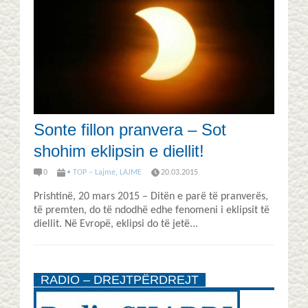
Sonte fillon pranvera – Sot
shohim eklipsin e diellit!
0
• TOP – Lajme
,
LAJME
20.03.2015
Prishtinë, 20 mars 2015 – Ditën e parë të pranverës,
të premten, do të ndodhë edhe fenomeni i eklipsit të
diellit. Në Evropë, eklipsi do të jetë...
RADIO – DREJTPËRDREJT