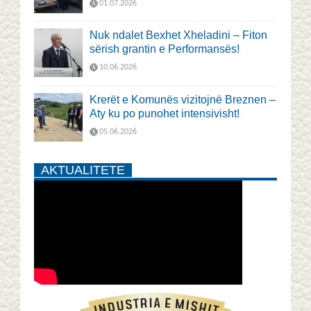
01.07.2026
Nuk ndalet Bexhet Xheladini – Fiton
sërish grantin e Performansës!
10.06.2026
Krerët e Komunës vizitojnë Breznen –
Aty ku po punohet intensivisht!
05.06.2026
AKTUALITETE