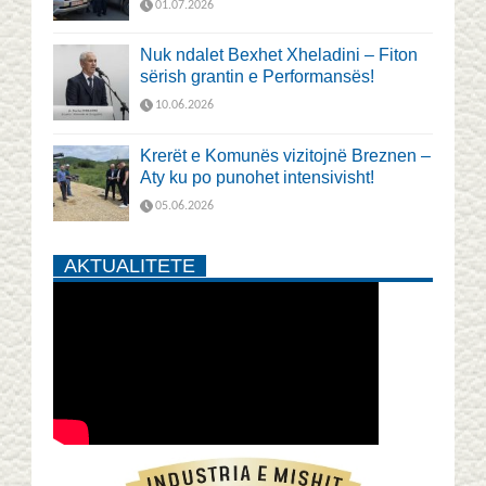
01.07.2026
Nuk ndalet Bexhet Xheladini – Fiton
sërish grantin e Performansës!
10.06.2026
Krerët e Komunës vizitojnë Breznen –
Aty ku po punohet intensivisht!
05.06.2026
AKTUALITETE