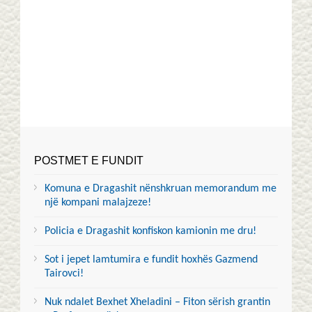
POSTMET E FUNDIT
Komuna e Dragashit nënshkruan memorandum me
një kompani malajzeze!
Policia e Dragashit konfiskon kamionin me dru!
Sot i jepet lamtumira e fundit hoxhës Gazmend
Tairovci!
Nuk ndalet Bexhet Xheladini – Fiton sërish grantin