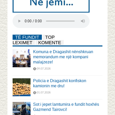
TË FUNDIT
TOP
LEXIMET
KOMENTE
Komuna e Dragashit nënshkruan
memorandum me një kompani
malajzeze!
09.07.2026
Policia e Dragashit konfiskon
kamionin me dru!
01.07.2026
Sot i jepet lamtumira e fundit hoxhës
Gazmend Tairovci!