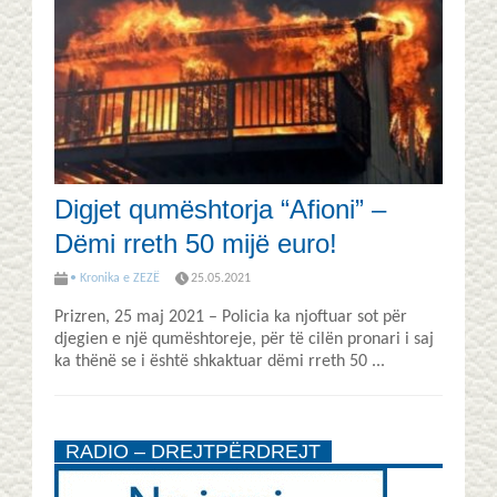
Digjet qumështorja “Afioni” –
Dëmi rreth 50 mijë euro!
• Kronika e ZEZË
25.05.2021
Prizren, 25 maj 2021 – Policia ka njoftuar sot për
djegien e një qumështoreje, për të cilën pronari i saj
ka thënë se i është shkaktuar dëmi rreth 50 ...
RADIO – DREJTPËRDREJT