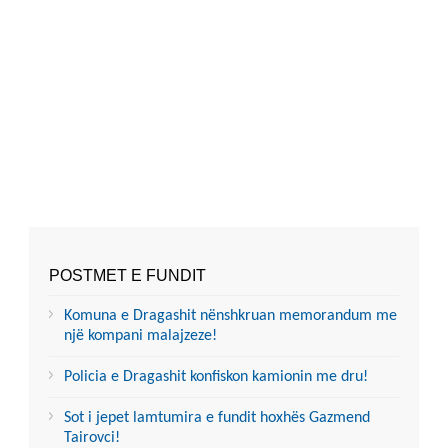
POSTMET E FUNDIT
Komuna e Dragashit nënshkruan memorandum me
një kompani malajzeze!
Policia e Dragashit konfiskon kamionin me dru!
Sot i jepet lamtumira e fundit hoxhës Gazmend
Tairovci!