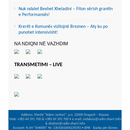
Nuk ndalet Bexhet Xheladini – Fiton sërish grantin
e Performansës!
Krerët e Komunës vizitojnë Breznen – Aty ku po
punohet intensivisht!
NA NDIQNI NË VAZHDIM
TRANSMETIMI – LIVE
Address: Sheshi "Adem Jashari", p.n. 22000 Dragash – Kosova
Mob: +383 44 391 700 & +383 49 391 700 • e-mail: redaksia@radio-sharri.info
& drejtori@radio-sharri.info
Account: N.SH "SHARRI" Nr. 1301001004239292 • BPB - Banka për Biznes