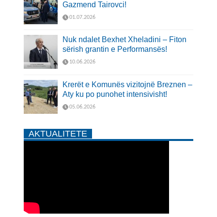
Gazmend Tairovci!
01.07.2026
Nuk ndalet Bexhet Xheladini – Fiton
sërish grantin e Performansës!
10.06.2026
Krerët e Komunës vizitojnë Breznen –
Aty ku po punohet intensivisht!
05.06.2026
AKTUALITETE