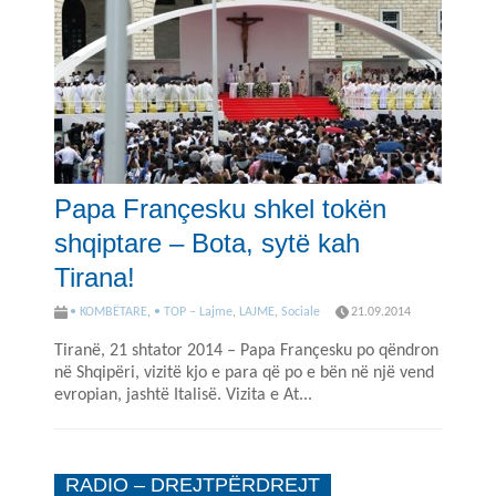
Papa Françesku shkel tokën
shqiptare – Bota, sytë kah
Tirana!
• KOMBËTARE
,
• TOP – Lajme
,
LAJME
,
Sociale
21.09.2014
Tiranë, 21 shtator 2014 – Papa Françesku po qëndron
në Shqipëri, vizitë kjo e para që po e bën në një vend
evropian, jashtë Italisë. Vizita e At...
RADIO – DREJTPËRDREJT