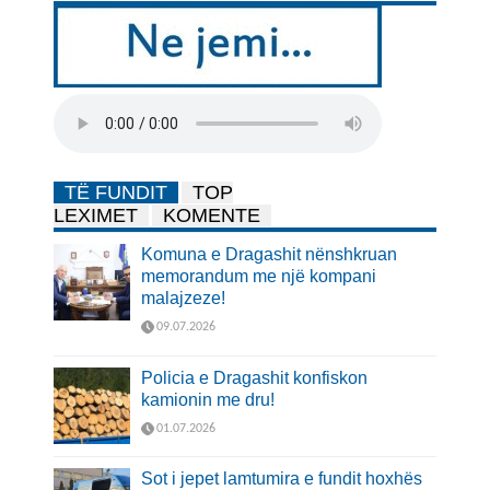
TË FUNDIT
TOP
LEXIMET
KOMENTE
Komuna e Dragashit nënshkruan
memorandum me një kompani
malajzeze!
09.07.2026
Policia e Dragashit konfiskon
kamionin me dru!
01.07.2026
Sot i jepet lamtumira e fundit hoxhës