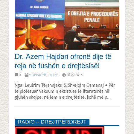
Dr. Azem Hajdari ofronë dije të
reja në fushën e drejtësisë!
0
• OPINIONE
,
LAJME
26.09.2016
Nga: Leutrim Tërshnjaku & Shkëlqim Osmanaj • Për
të plotësuar vakuumin ekzistues të literaturës në
gjuhën shqipe, në lëmin e drejtësisë, kohë më p...
RADIO – DREJTPËRDREJT