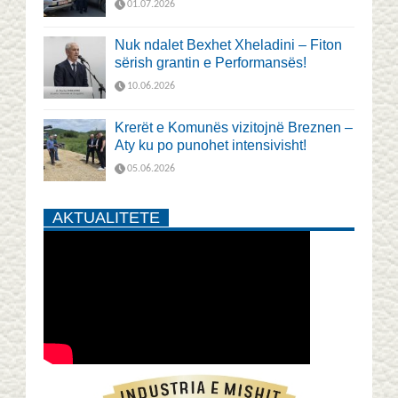
01.07.2026
Nuk ndalet Bexhet Xheladini – Fiton
sërish grantin e Performansës!
10.06.2026
Krerët e Komunës vizitojnë Breznen –
Aty ku po punohet intensivisht!
05.06.2026
AKTUALITETE