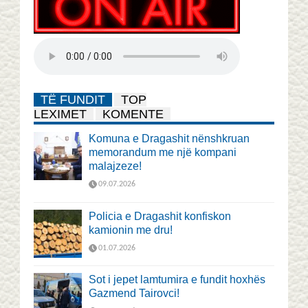
TË FUNDIT
TOP
LEXIMET
KOMENTE
Komuna e Dragashit nënshkruan
memorandum me një kompani
malajzeze!
09.07.2026
Policia e Dragashit konfiskon
kamionin me dru!
01.07.2026
Sot i jepet lamtumira e fundit hoxhës
Gazmend Tairovci!