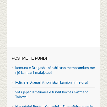
POSTMET E FUNDIT
Komuna e Dragashit nënshkruan memorandum me
një kompani malajzeze!
Policia e Dragashit konfiskon kamionin me dru!
Sot i jepet lamtumira e fundit hoxhës Gazmend
Tairovci!