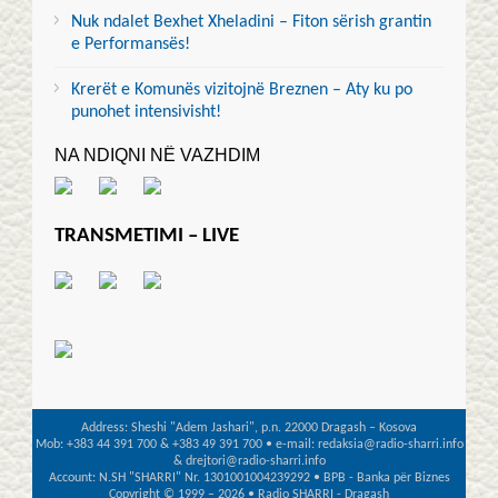
Nuk ndalet Bexhet Xheladini – Fiton sërish grantin
e Performansës!
Krerët e Komunës vizitojnë Breznen – Aty ku po
punohet intensivisht!
NA NDIQNI NË VAZHDIM
TRANSMETIMI – LIVE
Address: Sheshi "Adem Jashari", p.n. 22000 Dragash – Kosova
Mob: +383 44 391 700 & +383 49 391 700 • e-mail: redaksia@radio-sharri.info
& drejtori@radio-sharri.info
Account: N.SH "SHARRI" Nr. 1301001004239292 • BPB - Banka për Biznes
Copyright © 1999 – 2026 • Radio SHARRI - Dragash