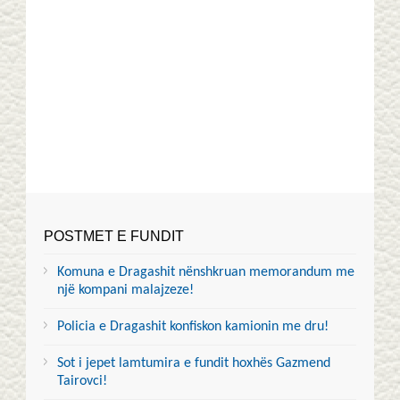
POSTMET E FUNDIT
Komuna e Dragashit nënshkruan memorandum me
një kompani malajzeze!
Policia e Dragashit konfiskon kamionin me dru!
Sot i jepet lamtumira e fundit hoxhës Gazmend
Tairovci!