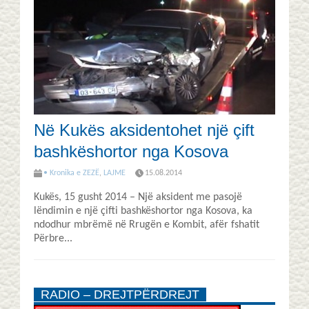
Në Kukës aksidentohet një çift
bashkëshortor nga Kosova
• Kronika e ZEZË
,
LAJME
15.08.2014
Kukës, 15 gusht 2014 – Një aksident me pasojë
lëndimin e një çifti bashkëshortor nga Kosova, ka
ndodhur mbrëmë në Rrugën e Kombit, afër fshatit
Përbre...
RADIO – DREJTPËRDREJT