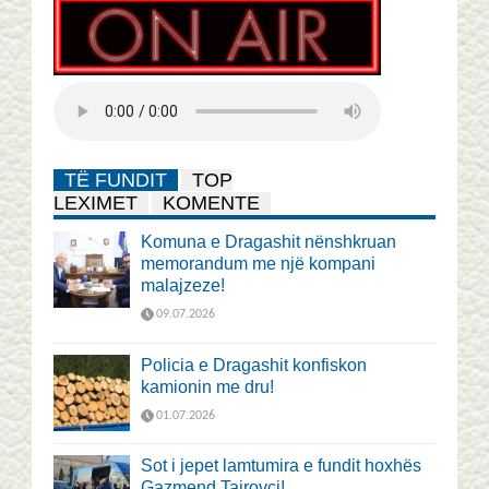
TË FUNDIT
TOP
LEXIMET
KOMENTE
Komuna e Dragashit nënshkruan
memorandum me një kompani
malajzeze!
09.07.2026
Policia e Dragashit konfiskon
kamionin me dru!
01.07.2026
Sot i jepet lamtumira e fundit hoxhës
Gazmend Tairovci!