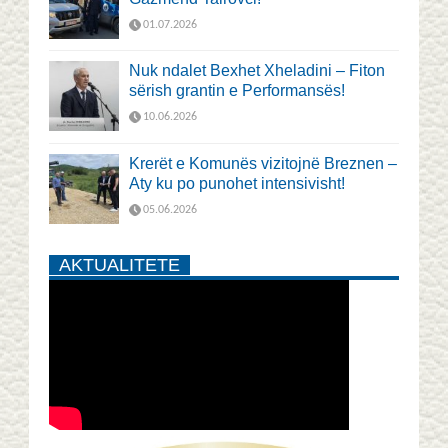
01.07.2026
Nuk ndalet Bexhet Xheladini – Fiton
sërish grantin e Performansës!
10.06.2026
Krerët e Komunës vizitojnë Breznen –
Aty ku po punohet intensivisht!
05.06.2026
AKTUALITETE