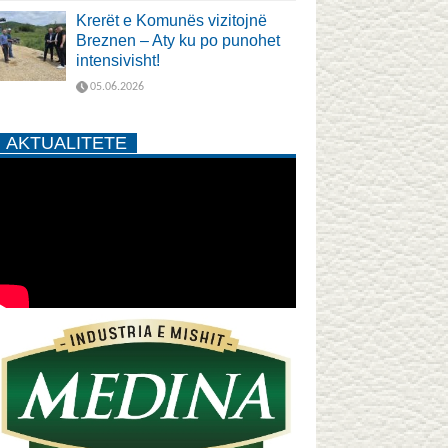
Krerët e Komunës vizitojnë
Breznen – Aty ku po punohet
intensivisht!
05.06.2026
AKTUALITETE