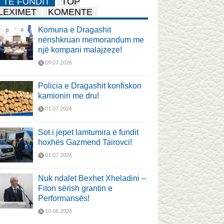
TË FUNDIT
TOP
LEXIMET
KOMENTE
Komuna e Dragashit
nënshkruan memorandum me
një kompani malajzeze!
09.07.2026
Policia e Dragashit konfiskon
kamionin me dru!
01.07.2026
Sot i jepet lamtumira e fundit
hoxhës Gazmend Tairovci!
01.07.2026
Nuk ndalet Bexhet Xheladini –
Fiton sërish grantin e
Performansës!
10.06.2026