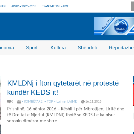
RJEN
ARKIV • 2009 – 2013
TRANSMETIMI – LIVE
onomia
Sporti
Kultura
Shëndeti
Reportazhe
KMLDNj i fton qytetarët në protestë
kundër KEDS-it!
0
• KOMBËTARE
,
• TOP – Lajme
,
LAJME
16.11.2016
Prishtinë, 16 nëntor 2016 – Këshilli për Mbrojtjen, Liritë dhe
të Drejtat e Njeriut (KMLDNJ) thotë se KEDS-i e ka nisur
sezonin dimëror me shtre...