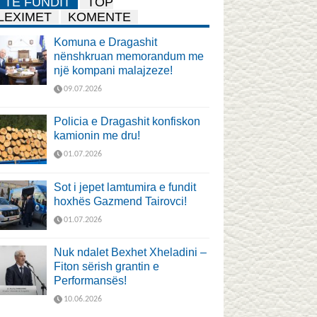
TË FUNDIT
TOP
LEXIMET
KOMENTE
Komuna e Dragashit
nënshkruan memorandum me
një kompani malajzeze!
09.07.2026
Policia e Dragashit konfiskon
kamionin me dru!
01.07.2026
Sot i jepet lamtumira e fundit
hoxhës Gazmend Tairovci!
01.07.2026
Nuk ndalet Bexhet Xheladini –
Fiton sërish grantin e
Performansës!
10.06.2026