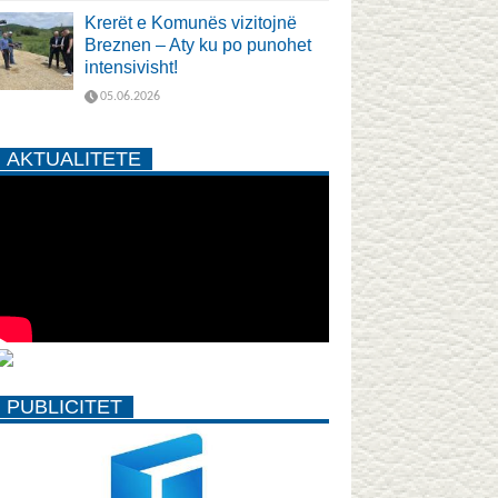
Krerët e Komunës vizitojnë
Breznen – Aty ku po punohet
intensivisht!
05.06.2026
AKTUALITETE
PUBLICITET