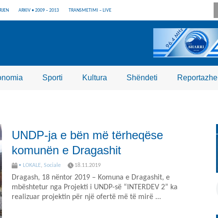
RJEN
ARKIV • 2009 – 2013
TRANSMETIMI – LIVE
onomia
Sporti
Kultura
Shëndeti
Reportazhe
UNDP-ja e bën më tërheqëse
komunën e Dragashit
• LOKALE
,
Sociale
18.11.2019
Dragash, 18 nëntor 2019 – Komuna e Dragashit, e
mbështetur nga Projekti i UNDP-së “INTERDEV 2” ka
realizuar projektin për një ofertë më të mirë ...