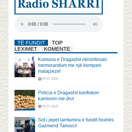
TË FUNDIT
TOP
LEXIMET
KOMENTE
Komuna e Dragashit nënshkruan
memorandum me një kompani
malajzeze!
09.07.2026
Policia e Dragashit konfiskon
kamionin me dru!
01.07.2026
Sot i jepet lamtumira e fundit hoxhës
Gazmend Tairovci!