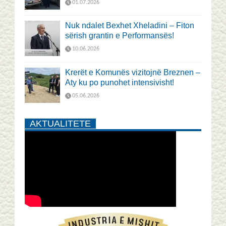
01.07.2026
Nuk ndalet Bexhet Xheladini – Fiton
sërish grantin e Performansës!
10.06.2026
Krerët e Komunës vizitojnë Breznen –
Aty ku po punohet intensivisht!
05.06.2026
AKTUALITETE