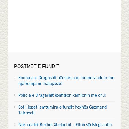
POSTMET E FUNDIT
Komuna e Dragashit nënshkruan memorandum me
një kompani malajzeze!
Policia e Dragashit konfiskon kamionin me dru!
Sot i jepet lamtumira e fundit hoxhës Gazmend
Tairovci!
Nuk ndalet Bexhet Xheladini – Fiton sërish grantin