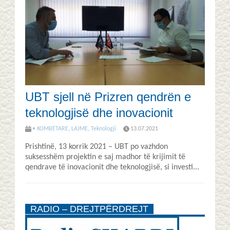
UBT sjell në Prizren qendrën e
teknologjisë dhe inovacionit
• KOMBËTARE
,
LAJME
,
Teknologji
13.07.2021
Prishtinë, 13 korrik 2021 – UBT po vazhdon
suksesshëm projektin e saj madhor të krijimit të
qendrave të inovacionit dhe teknologjisë, si investi...
RADIO – DREJTPËRDREJT