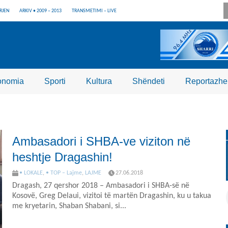
RJEN
ARKIV • 2009 – 2013
TRANSMETIMI – LIVE
onomia
Sporti
Kultura
Shëndeti
Reportazhe
Ambasadori i SHBA-ve viziton në
heshtje Dragashin!
• LOKALE
,
• TOP – Lajme
,
LAJME
27.06.2018
Dragash, 27 qershor 2018 – Ambasadori i SHBA-së në
Kosovë, Greg Delaui, vizitoi të martën Dragashin, ku u takua
me kryetarin, Shaban Shabani, si...