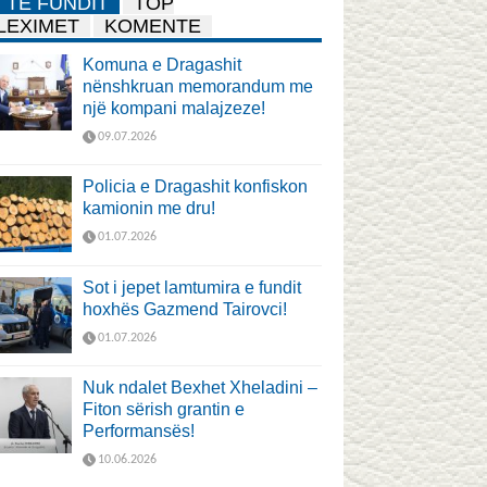
TË FUNDIT
TOP
LEXIMET
KOMENTE
Komuna e Dragashit
nënshkruan memorandum me
një kompani malajzeze!
09.07.2026
Policia e Dragashit konfiskon
kamionin me dru!
01.07.2026
Sot i jepet lamtumira e fundit
hoxhës Gazmend Tairovci!
01.07.2026
Nuk ndalet Bexhet Xheladini –
Fiton sërish grantin e
Performansës!
10.06.2026