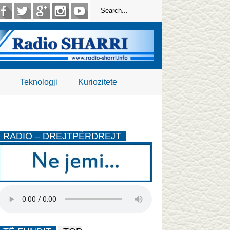
Teknologji
Kuriozitete
RADIO – DREJTPËRDREJT