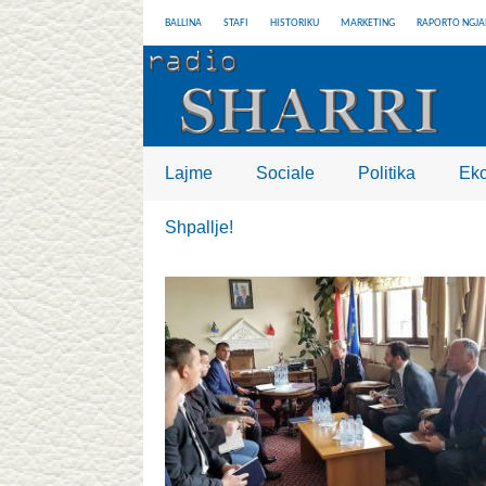
BALLINA
STAFI
HISTORIKU
MARKETING
RAPORTO NGJA
Lajme
Sociale
Politika
Ek
Shpallje!