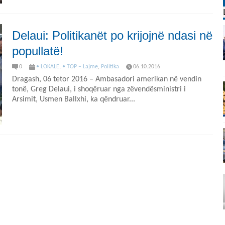
Delaui: Politikanët po krijojnë ndasi në
popullatë!
0
• LOKALE
,
• TOP – Lajme
,
Politika
06.10.2016
Dragash, 06 tetor 2016 – Ambasadori amerikan në vendin
tonë, Greg Delaui, i shoqëruar nga zëvendësministri i
Arsimit, Usmen Ballxhi, ka qëndruar...