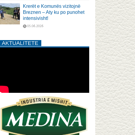
Krerët e Komunës vizitojnë
Breznen – Aty ku po punohet
intensivisht!
05.06.2026
AKTUALITETE