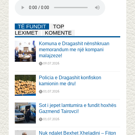
TË FUNDIT
TOP
LEXIMET
KOMENTE
Komuna e Dragashit nënshkruan
memorandum me një kompani
malajzeze!
09.07.2026
Policia e Dragashit konfiskon
kamionin me dru!
01.07.2026
Sot i jepet lamtumira e fundit hoxhës
Gazmend Tairovci!
01.07.2026
Nuk ndalet Bexhet Xheladini – Fiton