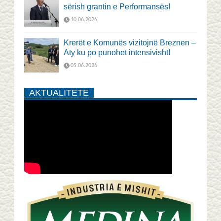
sërish grantin e Performansës!
10.06.2026
Krerët e Komunës vizitojnë Breznen –
Aty ku po punohet intensivisht!
05.06.2026
AKTUALITETE