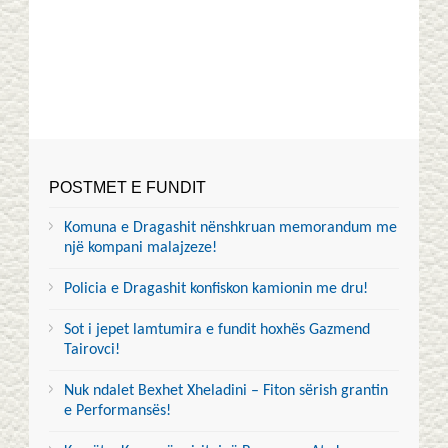
POSTMET E FUNDIT
Komuna e Dragashit nënshkruan memorandum me
një kompani malajzeze!
Policia e Dragashit konfiskon kamionin me dru!
Sot i jepet lamtumira e fundit hoxhës Gazmend
Tairovci!
Nuk ndalet Bexhet Xheladini – Fiton sërish grantin
e Performansës!