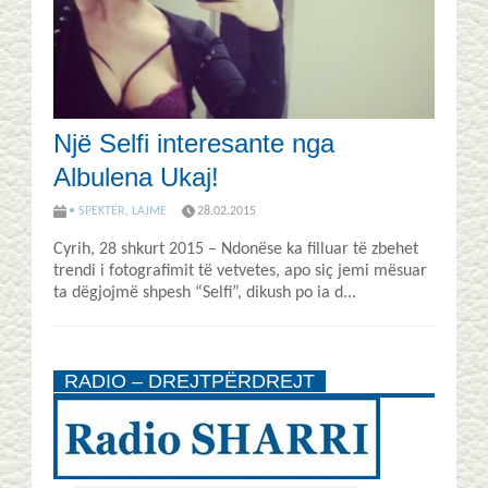
Një Selfi interesante nga
Albulena Ukaj!
• SPEKTËR
,
LAJME
28.02.2015
Cyrih, 28 shkurt 2015 – Ndonëse ka filluar të zbehet
trendi i fotografimit të vetvetes, apo siç jemi mësuar
ta dëgjojmë shpesh “Selfi”, dikush po ia d...
RADIO – DREJTPËRDREJT