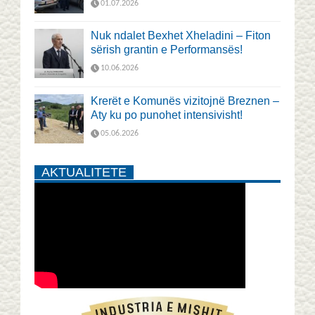
01.07.2026
Nuk ndalet Bexhet Xheladini – Fiton
sërish grantin e Performansës!
10.06.2026
Krerët e Komunës vizitojnë Breznen –
Aty ku po punohet intensivisht!
05.06.2026
AKTUALITETE