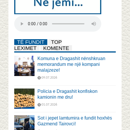
TË FUNDIT
TOP
LEXIMET
KOMENTE
Komuna e Dragashit nënshkruan
memorandum me një kompani
malajzeze!
09.07.2026
Policia e Dragashit konfiskon
kamionin me dru!
01.07.2026
Sot i jepet lamtumira e fundit hoxhës
Gazmend Tairovci!