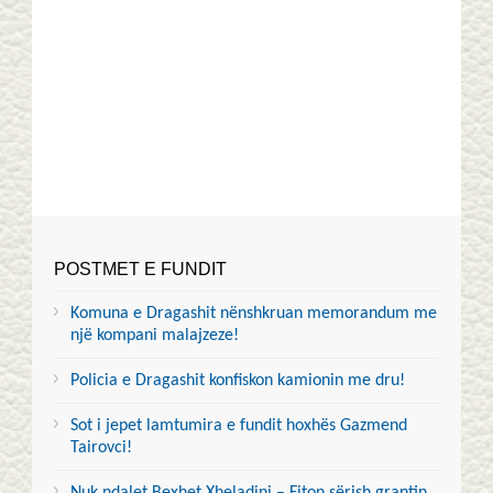
POSTMET E FUNDIT
Komuna e Dragashit nënshkruan memorandum me
një kompani malajzeze!
Policia e Dragashit konfiskon kamionin me dru!
Sot i jepet lamtumira e fundit hoxhës Gazmend
Tairovci!