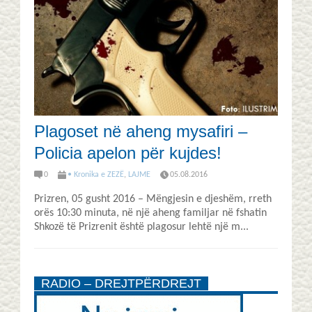
Plagoset në aheng mysafiri –
Policia apelon për kujdes!
0
• Kronika e ZEZË
,
LAJME
05.08.2016
Prizren, 05 gusht 2016 – Mëngjesin e djeshëm, rreth
orës 10:30 minuta, në një aheng familjar në fshatin
Shkozë të Prizrenit është plagosur lehtë një m...
RADIO – DREJTPËRDREJT