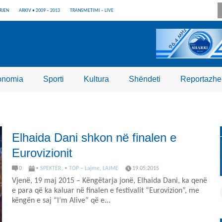
RJEN
ARKIV • 2009 – 2013
TRANSMETIMI – LIVE
onomia
Sporti
Kultura
Shëndeti
Reportazhe
Elhaida Dani shkon në finalen e
Eurovizionit
0
• SPEKTËR
,
• TOP – Lajme
,
LAJME
19.05.2015
Vjenë, 19 maj 2015 – Këngëtarja jonë, Elhaida Dani, ka qenë
e para që ka kaluar në finalen e festivalit “Eurovizion”, me
këngën e saj “I’m Alive” që e...