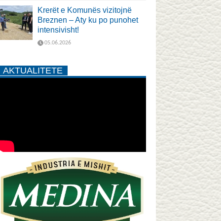
Krerët e Komunës vizitojnë
Breznen – Aty ku po punohet
intensivisht!
05.06.2026
AKTUALITETE