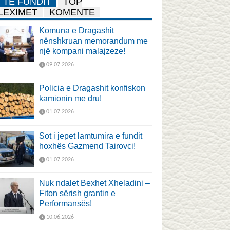
TË FUNDIT
TOP
LEXIMET
KOMENTE
Komuna e Dragashit
nënshkruan memorandum me
një kompani malajzeze!
09.07.2026
Policia e Dragashit konfiskon
kamionin me dru!
01.07.2026
Sot i jepet lamtumira e fundit
hoxhës Gazmend Tairovci!
01.07.2026
Nuk ndalet Bexhet Xheladini –
Fiton sërish grantin e
Performansës!
10.06.2026