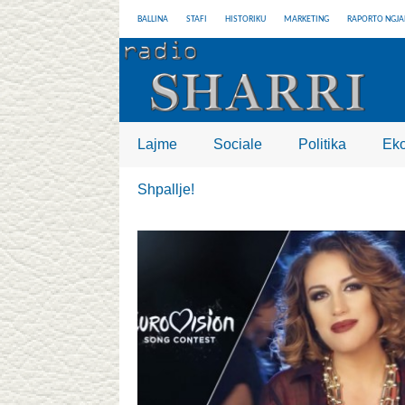
BALLINA
STAFI
HISTORIKU
MARKETING
RAPORTO NGJA
Lajme
Sociale
Politika
Ek
Shpallje!