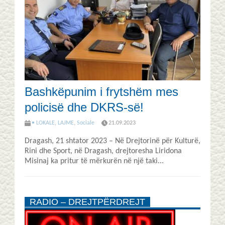
Bashkëpunim i frytshëm mes
policisë dhe DKRS-së!
• LOKALE
,
LAJME
,
Sociale
21.09.2023
Dragash, 21 shtator 2023 – Në Drejtorinë për Kulturë,
Rini dhe Sport, në Dragash, drejtoresha Liridona
Misinaj ka pritur të mërkurën në një taki...
RADIO – DREJTPËRDREJT