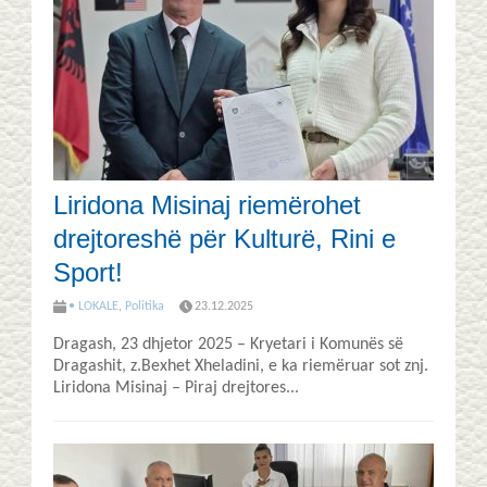
Liridona Misinaj riemërohet
drejtoreshë për Kulturë, Rini e
Sport!
• LOKALE
,
Politika
23.12.2025
Dragash, 23 dhjetor 2025 – Kryetari i Komunës së
Dragashit, z.Bexhet Xheladini, e ka riemëruar sot znj.
Liridona Misinaj – Piraj drejtores...