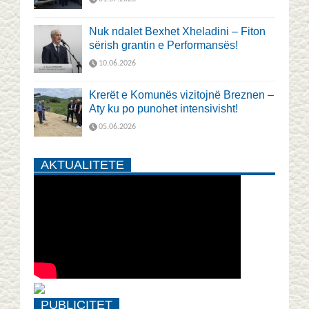
Nuk ndalet Bexhet Xheladini – Fiton
sërish grantin e Performansës!
10.06.2026
Krerët e Komunës vizitojnë Breznen –
Aty ku po punohet intensivisht!
05.06.2026
AKTUALITETE
PUBLICITET