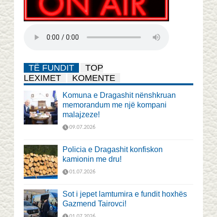
TË FUNDIT
TOP
LEXIMET
KOMENTE
Komuna e Dragashit nënshkruan
memorandum me një kompani
malajzeze!
09.07.2026
Policia e Dragashit konfiskon
kamionin me dru!
01.07.2026
Sot i jepet lamtumira e fundit hoxhës
Gazmend Tairovci!
01.07.2026