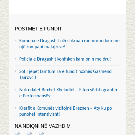
POSTMET E FUNDIT
Komuna e Dragashit nënshkruan memorandum me
një kompani malajzeze!
Policia e Dragashit konfiskon kamionin me dru!
Sot i jepet lamtumira e fundit hoxhës Gazmend
Tairovci!
Nuk ndalet Bexhet Xheladini – Fiton sërish grantin
e Performansës!
Krerët e Komunës vizitojnë Breznen – Aty ku po
punohet intensivisht!
NA NDIQNI NË VAZHDIM