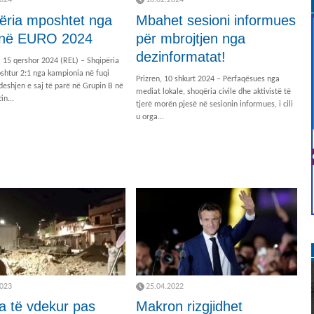
2024
10.02.2024
ëria mposhtet nga
Mbahet sesioni informues
a në EURO 2024
për mbrojtjen nga
dezinformatat!
 15 qershor 2024 (REL) – Shqipëria
shtur 2:1 nga kampionia në fuqi
Prizren, 10 shkurt 2024 – Përfaqësues nga
ndeshjen e saj të parë në Grupin B në
mediat lokale, shoqëria civile dhe aktivistë të
n...
tjerë morën pjesë në sesionin informues, i cili
u orga...
2023
25.04.2022
a të vdekur pas
Makron rizgjidhet