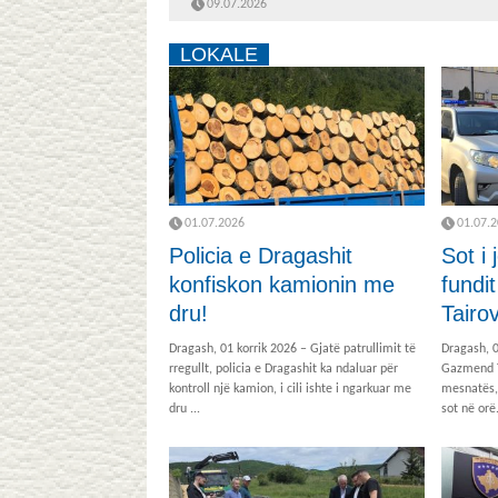
09.07.2026
LOKALE
01.07.2026
01.07.
Policia e Dragashit
Sot i
konfiskon kamionin me
fundi
dru!
Tairov
Dragash, 01 korrik 2026 – Gjatë patrullimit të
Dragash, 0
rregullt, policia e Dragashit ka ndaluar për
Gazmend Ta
kontroll një kamion, i cili ishte i ngarkuar me
mesnatës, 
dru ...
sot në orë.