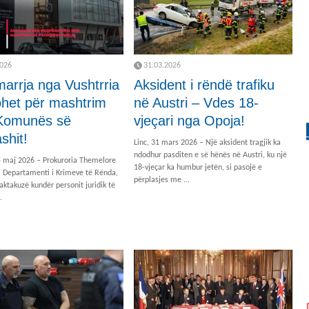
2026
31.03.2026
arrja nga Vushtrria
Aksident i rëndë trafiku
het për mashtrim
në Austri – Vdes 18-
 Komunës së
vjeçari nga Opoja!
shit!
Linc, 31 mars 2026 – Një aksident tragjik ka
ndodhur pasditen e së hënës në Austri, ku një
5 maj 2026 – Prokuroria Themelore
18-vjeçar ka humbur jetën, si pasojë e
, Departamenti i Krimeve të Rënda,
përplasjes me ...
 aktakuzë kundër personit juridik të
.