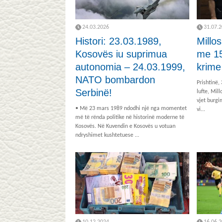
24.03.2026
31.07.
Histori: 23.03.1989,
Millo
Kosovës iu suprimua
me 15
autonomia – 24.03.1999,
krime 
NATO bombardon
Prishtinë,
Serbinë!
lufte, Mil
vjet burgi
• Më 23 mars 1989 ndodhi një nga momentet
vi...
më të rënda politike në historinë moderne të
Kosovës. Në Kuvendin e Kosovës u votuan
ndryshimet kushtetuese ...