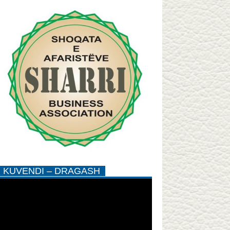
KUVENDI – DRAGASH
Mjekja suedeze e kthen çmimin 
vlerëson Hendken