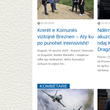
05.06.2026
15.05.
Krerët e Komunës
Ndërm
vizitojnë Breznen – Aty ku
akuzo
po punohet intensivisht!
ndaj
Draga
Dragash, 05 qershor 2026 – Kryetari i Komunës
së Dragashit, Bexhet Xheladini, i shoqëruar
Prizren, 1
edhe nga nënkryetari, Vetim Ramadani,
në Prizren
vizituam të enjten fsh...
ka ngritur
një komp..
KOMBËTARE