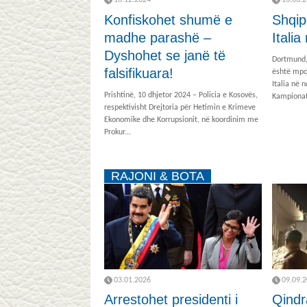
10.12.2024
16.06.
Konfiskohet shumë e
Shqip
madhe parashë –
Itali
Dyshohet se janë të
Dortmund,
falsifikuara!
është mpo
Italia në 
Prishtinë, 10 dhjetor 2024 – Policia e Kosovës,
Kampionati
respektivisht Drejtoria për Hetimin e Krimeve
Ekonomike dhe Korrupsionit, në koordinim me
Prokur...
RAJONI & BOTA
03.01.2026
09.09.
Arrestohet presidenti i
Qindr