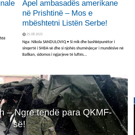
inale
Apel ambasadës amerikane
në Prishtinë – Mos e
mbështetni Listën Serbe!
25.08.2025
shtë
Nga: Nikola SANDULOVIQ • Si mik dhe bashkëpunëtor i
sinqertë i SHBA-së dhe si njohës shumëvjeçar i mundësive në
Ballkan, sidomos i ngjarjeve të luftës...
h – Ngre tendë para QKMF-
së!