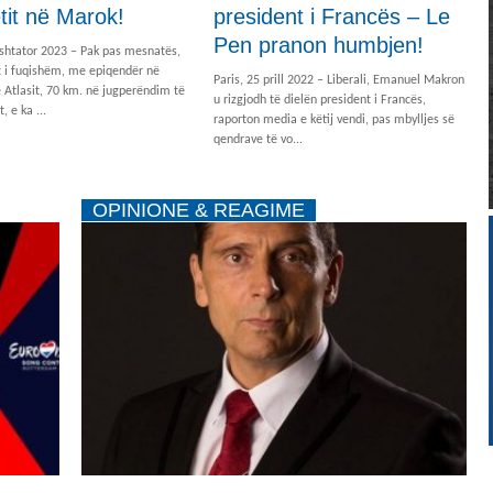
tit në Marok!
president i Francës – Le
Pen pranon humbjen!
 shtator 2023 – Pak pas mesnatës,
t i fuqishëm, me epiqendër në
Paris, 25 prill 2022 – Liberali, Emanuel Makron
 Atlasit, 70 km. në jugperëndim të
u rizgjodh të dielën president i Francës,
, e ka ...
raporton media e këtij vendi, pas mbylljes së
qendrave të vo...
OPINIONE & REAGIME