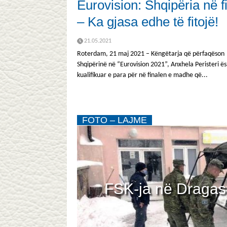
Eurovision: Shqipëria në f
– Ka gjasa edhe të fitojë!
21.05.2021
Roterdam, 21 maj 2021 – Këngëtarja që përfaqëson
Shqipërinë në “Eurovision 2021”, Anxhela Peristeri ë
kualifikuar e para për në finalen e madhe që...
FOTO – LAJME
uçe –
FSK-ja në Dragas