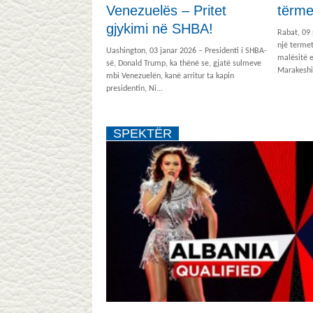
Venezuelës – Pritet
tërme
gjykimi në SHBA!
Rabat, 09
një terme
Uashington, 03 janar 2026 – Presidenti i SHBA-
malësitë e
së, Donald Trump, ka thënë se, gjatë sulmeve
Marakeshit
mbi Venezuelën, kanë arritur ta kapin
presidentin, Ni...
SPEKTËR