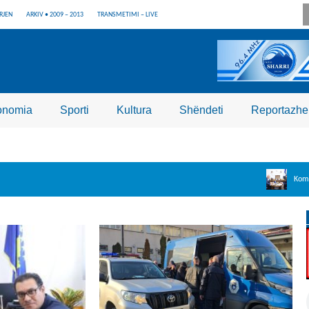
RJEN
ARKIV • 2009 – 2013
TRANSMETIMI – LIVE
onomia
Sporti
Kultura
Shëndeti
Reportazhe
Komuna e Dragashit n