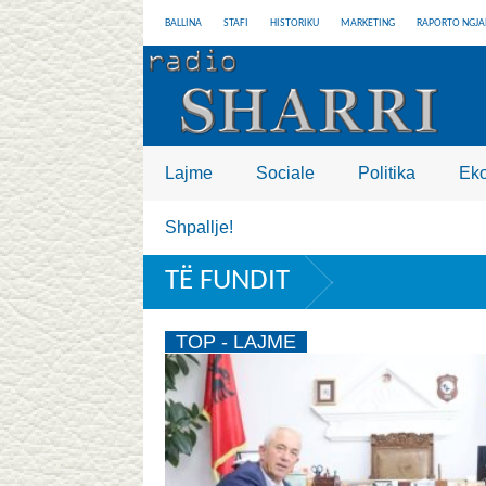
BALLINA
STAFI
HISTORIKU
MARKETING
RAPORTO NGJA
Lajme
Sociale
Politika
Ek
Shpallje!
TË FUNDIT
TOP - LAJME