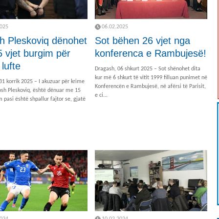
2025
06.02.2025
sh Pleskoviq dënohet
Sot bëhen 26 vjet nga
 vjet burgim për
konferenca e Rambujesë!
lufte
Dragash, 06 shkurt 2025 – Sot shënohet dita
kur më 6 shkurt të vitit 1999 filluan punimet në
 31 korrik 2025 – I akuzuar për krime
Konferencën e Rambujesë, në afërsi të Parisit,
losh Pleskoviq, është dënuar me 15
e ci...
m pasi është shpallur fajtor se, gjatë