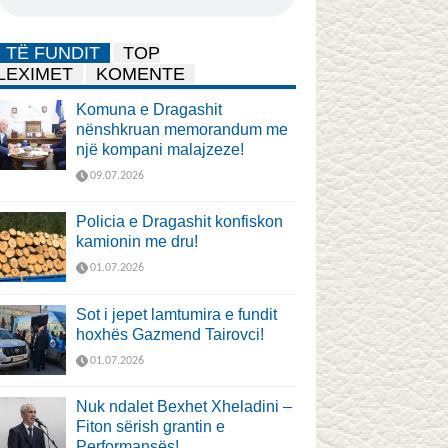
TË FUNDIT
TOP
LEXIMET
KOMENTE
Komuna e Dragashit
nënshkruan memorandum me
një kompani malajzeze!
09.07.2026
Policia e Dragashit konfiskon
kamionin me dru!
01.07.2026
Sot i jepet lamtumira e fundit
hoxhës Gazmend Tairovci!
01.07.2026
Nuk ndalet Bexhet Xheladini –
Fiton sërish grantin e
Performansës!