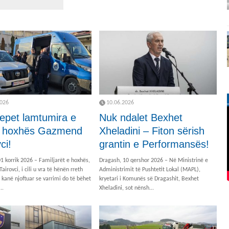
2026
10.06.2026
 jepet lamtumira e
Nuk ndalet Bexhet
t hoxhës Gazmend
Xheladini – Fiton sërish
ci!
grantin e Performansës!
1 korrik 2026 – Familjarët e hoxhës,
Dragash, 10 qershor 2026 – Në Ministrinë e
irovci, i cili u vra të hënën rreth
Administrimit të Pushtetit Lokal (MAPL),
kanë njoftuar se varrimi do të bëhet
kryetari i Komunës së Dragashit, Bexhet
..
Xheladini, sot nënsh...