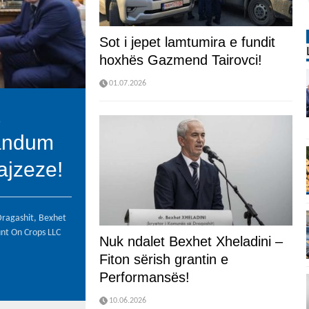
Sot i jepet lamtumira e fundit
hoxhës Gazmend Tairovci!
01.07.2026
andum
ajzeze!
Dragashit, Bexhet
unt On Crops LLC
Nuk ndalet Bexhet Xheladini –
Fiton sërish grantin e
Performansës!
10.06.2026