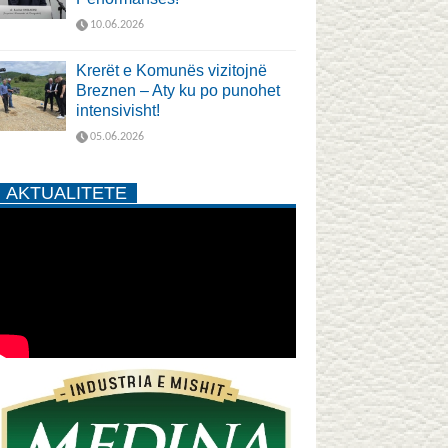
10.06.2026
Krerët e Komunës vizitojnë
Breznen – Aty ku po punohet
intensivisht!
05.06.2026
AKTUALITETE